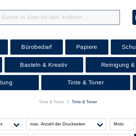
Bürobedarf
Papiere
Schu
Basteln & Kreativ
Reinigung &
ttung
Tinte & Toner
Tinte & Toner
//
Tinte & Toner
is
max. Anzahl der Druckseiten
Motiv