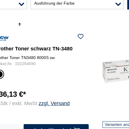
Ausführung der Farbe
r
rother Toner schwarz TN-3480
other Toner TN3480 8000S sw
tikel-Nr.: 102284690
c
w
r
36,13 €*
 Stk / exkl. MwSt
zzgl. Versand
Varianten an