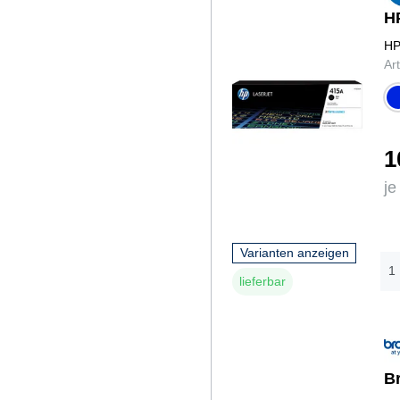
H
HP
Ar
c
n
1
je
Varianten anzeigen
lieferbar
B