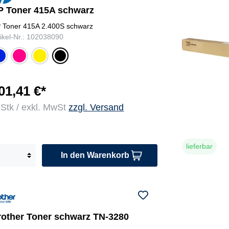
P Toner 415A schwarz
 Toner 415A 2.400S schwarz
tikel-Nr.: 102038090
ya
ma
gel
sc
ge
b
hw
nta
ar
z
01,41 €*
 Stk / exkl. MwSt
zzgl. Versand
lieferbar
In den Warenkorb
rother Toner schwarz TN-3280