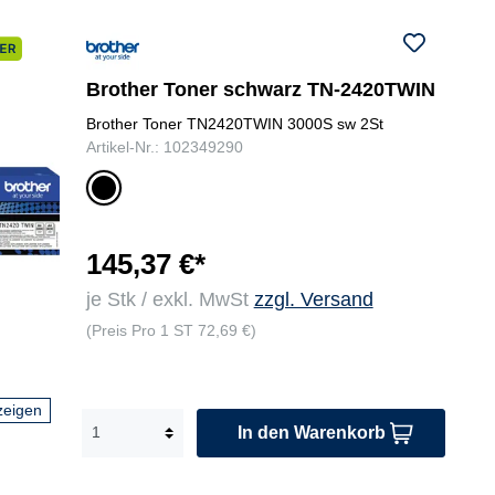
Brother Toner schwarz TN-2420TWIN
Brother Toner TN2420TWIN 3000S sw 2St
Artikel-Nr.: 102349290
sc
hw
ar
z
145,37 €*
je Stk / exkl. MwSt
zzgl. Versand
(Preis Pro 1 ST 72,69 €)
zeigen
In den Warenkorb