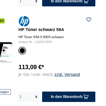
In den Warenkorb
HP Toner schwarz 59A
HP Toner 59A 3.000S schwarz
Artikel-Nr.: 102037890
sc
hw
ar
z
113,09 €*
je Stk / exkl. MwSt
zzgl. Versand
zeigen
In den Warenkorb