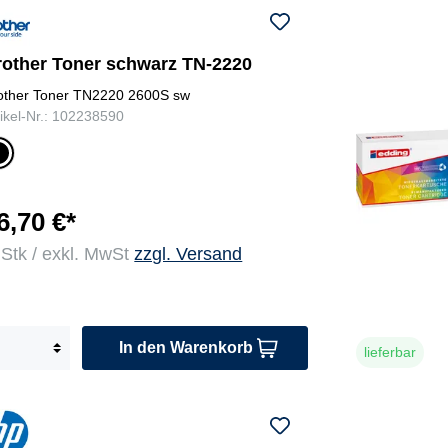
rother Toner schwarz TN-2220
other Toner TN2220 2600S sw
tikel-Nr.: 102238590
c
w
r
6,70 €*
 Stk / exkl. MwSt
zzgl. Versand
In den Warenkorb
lieferbar