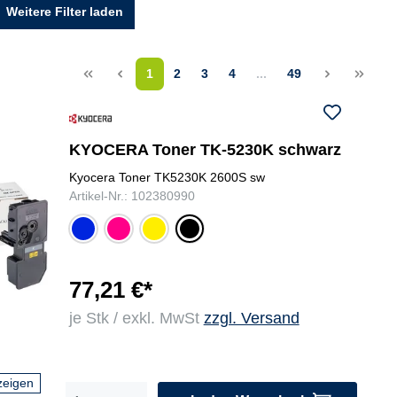
Weitere Filter laden
<<
<
1
2
3
4
...
49
>
>>
KYOCERA Toner TK-5230K schwarz
Kyocera Toner TK5230K 2600S sw
Artikel-Nr.: 102380990
cya
ma
gel
sc
n
ge
b
hw
nta
ar
z
77,21 €*
je Stk / exkl. MwSt
zzgl. Versand
zeigen