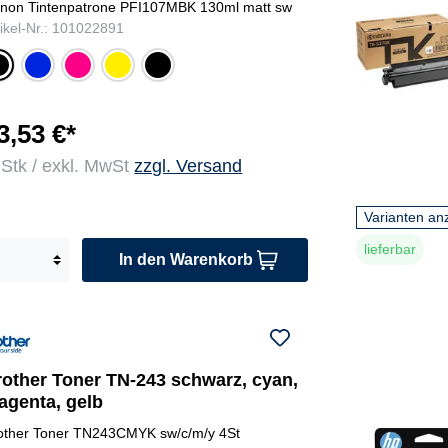
non Tintenpatrone PFI107MBK 130ml matt sw
tikel-Nr.: 101022891
cya
ma
gel
sch
c
n
ge
b
war
w
nta
z
r
3,53 €*
a
 Stk / exkl. MwSt
zzgl. Versand
Varianten an
lieferbar
In den Warenkorb
rother Toner TN-243 schwarz, cyan,
agenta, gelb
other Toner TN243CMYK sw/c/m/y 4St