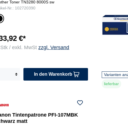
other Toner TN3280 8000S sw
tikel-Nr.: 102720390
c
w
r
33,92 €*
 Stk / exkl. MwSt
zzgl. Versand
In den Warenkorb
Varianten an
lieferbar
anon Tintenpatrone PFI-107MBK
chwarz matt