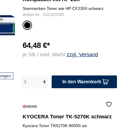
Soennecken Toner wie HP CF226X schwarz
Artikel-Nr.: 102163390
sc
hw
ar
z
64,48 €*
je Stk / exkl. MwSt
zzgl. Versand
zeigen
In den Warenkorb
KYOCERA Toner TK-5270K schwarz
Kyocera Toner TK5270K 8000S sw