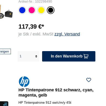
Artikel-Nr.: 102298490
cya
ma
gel
sc
n
ge
b
hw
nta
ar
z
117,39 €*
je Stk / exkl. MwSt
zzgl. Versand
zeigen
In den Warenkorb
HP Tintenpatrone 912 schwarz, cyan,
magenta, gelb
HP Tintenpatrone 912 sw/c/m/y 4St