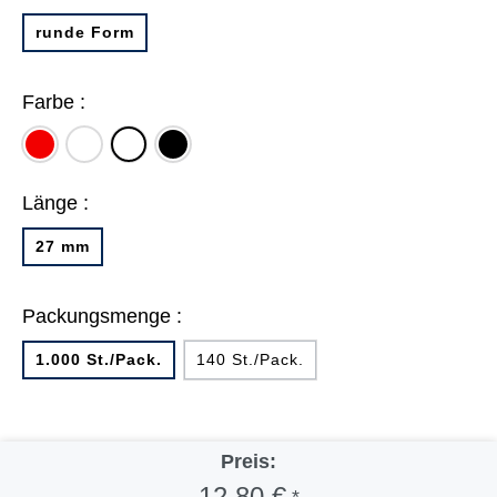
runde Form
Farbe :
rot
weiß
schwarz
farbig
sortiert
Länge :
27 mm
Packungsmenge :
1.000 St./Pack.
140 St./Pack.
Preis:
12,80 €
*