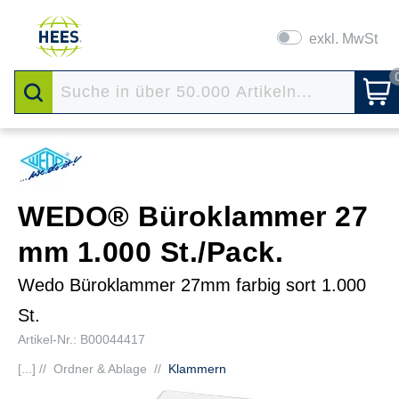
exkl. MwSt
WEDO® Büroklammer 27
mm 1.000 St./Pack.
Wedo Büroklammer 27mm farbig sort 1.000
St.
Artikel-Nr.: B00044417
[...] //
Ordner & Ablage
//
Klammern