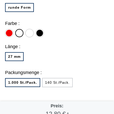
runde Form
Farbe :
rot
farbig
schwarz
weiß
sortiert
Länge :
27 mm
Packungsmenge :
1.000 St./Pack.
140 St./Pack.
Preis:
12,80 €
*