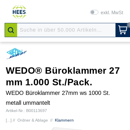
exkl. MwSt
WEDO® Büroklammer 27
mm 1.000 St./Pack.
WEDO Büroklammer 27mm ws 1000 St.
metall ummantelt
Artikel-Nr.: B00113697
[...] //
Ordner & Ablage
//
Klammern