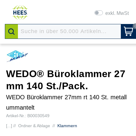
exkl. MwSt
WEDO® Büroklammer 27
mm 140 St./Pack.
WEDO Büroklammer 27mm rt 140 St. metall
ummantelt
Artikel-Nr.: B00030549
[...] //
Ordner & Ablage
//
Klammern