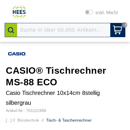
exkl. MwSt
0
CASIO® Tischrechner
MS-88 ECO
Casio Tischrechner 10x14cm 8stellig
silbergrau
Artikel-Nr.: 701111988
[...] //
Bürotechnik
//
Tisch- & Taschenrechner