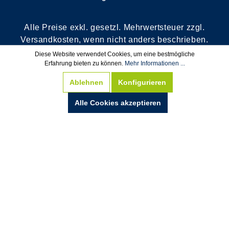
Alle Preise exkl. gesetzl. Mehrwertsteuer zzgl.
Versandkosten, wenn nicht anders beschrieben.
**Rechnungskauf nur für Bestandskunden oder
Diese Website verwendet Cookies, um eine bestmögliche
nach positiver Bonitätsauskunft. Wir behalten
Erfahrung bieten zu können.
Mehr Informationen ...
uns das Recht vor, die Bestellung auf Vorkasse
Ablehnen
Konfigurieren
zu ändern.
***Von der Gratisartikel Berechnung
Alle Cookies akzeptieren
ausgeschlossen.
© Copyright 2025 by HEES GmbH - Alle Rechte
vorbehalten.