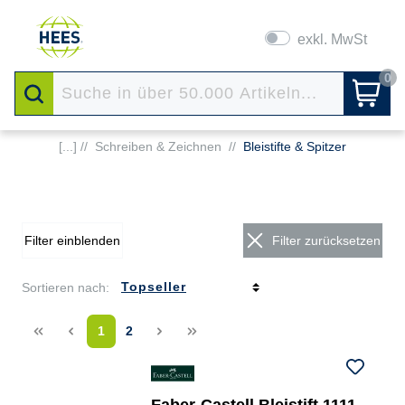
exkl. MwSt
0
[...] //
Schreiben & Zeichnen
//
Bleistifte & Spitzer
Filter einblenden
Filter zurücksetzen
Sortieren nach:
<<
<
1
2
>
>>