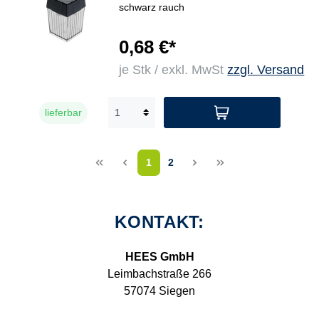
schwarz rauch
0,68 €*
je Stk / exkl. MwSt
zzgl. Versand
lieferbar
<<
<
1
2
>
>>
KONTAKT:
HEES GmbH
Leimbachstraße 266
57074 Siegen