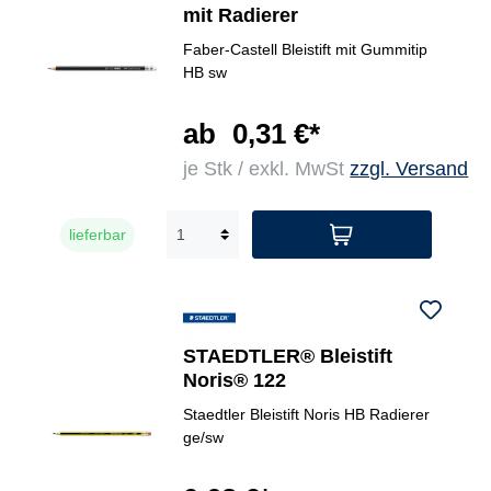
mit Radierer
Faber-Castell Bleistift mit Gummitip
HB sw
ab
0,31 €*
je Stk / exkl. MwSt
zzgl. Versand
lieferbar
STAEDTLER® Bleistift
Noris® 122
Staedtler Bleistift Noris HB Radierer
ge/sw