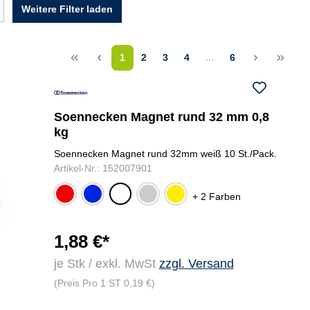
Weitere Filter laden
<<
<
1
2
3
4
...
6
>
>>
Soennecken Magnet rund 32 mm 0,8
kg
Soennecken Magnet rund 32mm weiß 10 St./Pack.
Artikel-Nr.: 152007901
rot
bla
gra
gel
we
+ 2 Farben
u
u
b
iß
1,88 €*
je Stk / exkl. MwSt
zzgl. Versand
(Preis Pro 1 ST 0,19 €)