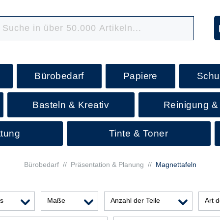
Bürobedarf
Papiere
Schu
Basteln & Kreativ
Reinigung &
ttung
Tinte & Toner
Bürobedarf
//
Präsentation & Planung
//
Magnettafeln
is
Maße
Anzahl der Teile
Art 