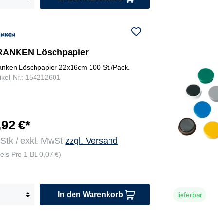
RANKEN Löschpapier
anken Löschpapier 22x16cm 100 St./Pack.
tikel-Nr.: 154212601
,92 €*
 Stk / exkl. MwSt
zzgl. Versand
reis Pro 1 BL 0,07 €)
In den Warenkorb
lieferbar