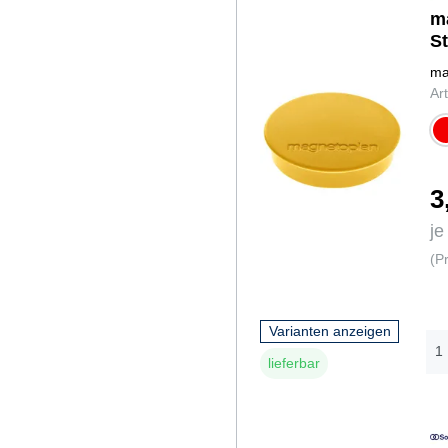
m
S
ma
Ar
ro
3
je
(P
Varianten anzeigen
lieferbar