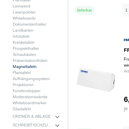
Planhalter
Buntstifte
Alleskleber
Leinwand
lieferbar
Permanentmarker
Packbänder
Laserpointer
Fineliner
Klettbänder
Whiteboards
Whiteboardmarker
Sekundenkleber
Dokumentenhalter
Landkarten
Infotafeln
Kreidetafeln
Prospekthalter
F
Schaukästen
Fr
Präsentationsfolien
we
Magnettafeln
Ar
Plantafeln
Aufhängungssystem
Projektoren
Kundenstopper
Moderationswände
6
Whiteboardmarker
je
Glastafeln
ORDNER & ABLAGE
Ordner
SCHREIBTISCHZUBEHÖR