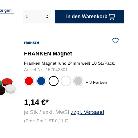
zeigen
In den Warenkorb
FRANKEN Magnet
Franken Magnet rund 24mm weiß 10 St./Pack.
Artikel-Nr.: 152042801
rot
du
far
gra
we
+ 3 Farben
nke
big
u
iß
lbla
sor
u
tier
1,14 €*
t
je Stk / exkl. MwSt
zzgl. Versand
(Preis Pro 1 ST 0,11 €)