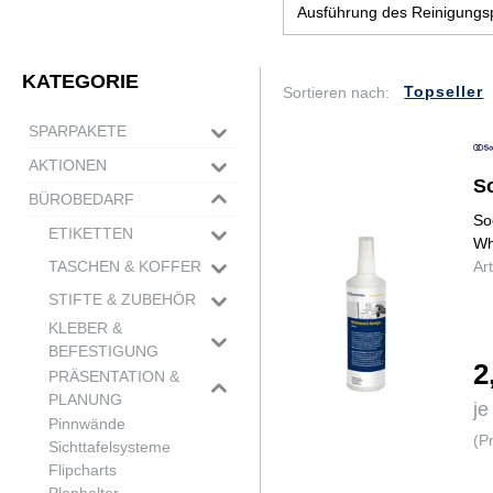
Bastelbedarf & DIY
Ausführung des Reinigung
Werkzeug
Nespresso Zubehör
Namensschilder & Zubehö
KATEGORIE
Autozubehör
Sortieren nach:
SPARPAKETE
Schulbedarf
AKTIONEN
S
BÜROBEDARF
So
ETIKETTEN
Wh
Markierungspunkte
TASCHEN & KOFFER
Ar
Universaleriketten
Mappen
STIFTE & ZUBEHÖR
Adressetiketten
Taschen
Schreibgeräteset
KLEBER &
DVD/CD-Etiketten
Rucksäcke
Füllfederhalter
BEFESTIGUNG
Koffer
2
Bleistifte
Abroller
PRÄSENTATION &
Marker
Befestigung
PLANUNG
je
Spezialmarker
Kleberoller
Pinnwände
(P
Tinten- & Gelschreiber
Kleber
Sichttafelsysteme
Kugelschreiber
Klebebänder
Flipcharts
Folienstifte
Klebestifte