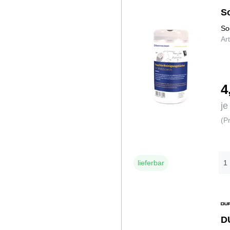
S
So
Ar
4
je
(P
lieferbar
D