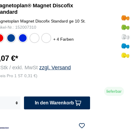
agnetoplan® Magnet Discofix
tandard
gnetoplan Magnet Discofix Standard ge 10 St.
tikel-Nr.: 152007310
t
du
bla
wei
far
+ 4 Farben
nke
u
ß
big
lbla
sor
u
tier
,07 €*
t
 Stk / exkl. MwSt
zzgl. Versand
reis Pro 1 ST 0,31 €)
lieferbar
In den Warenkorb