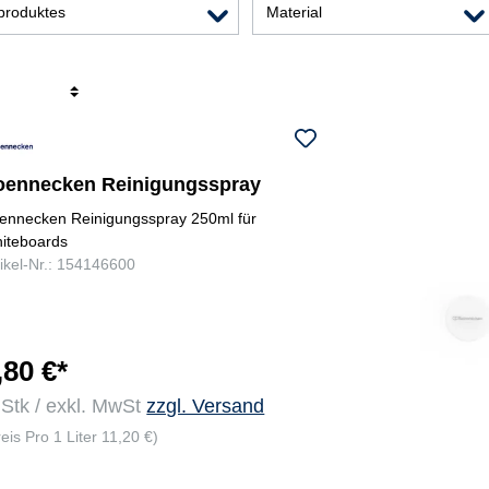
sproduktes
Material
r
oennecken Reinigungsspray
ennecken Reinigungsspray 250ml für
iteboards
tikel-Nr.: 154146600
,80 €*
 Stk / exkl. MwSt
zzgl. Versand
reis Pro 1 Liter 11,20 €)