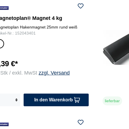
agnetoplan® Magnet 4 kg
gnetoplan Hakenmagnet 25mm rund weiß
tikel-Nr.: 152043401
e
ß
,39 €*
 Stk / exkl. MwSt
zzgl. Versand
In den Warenkorb
lieferbar