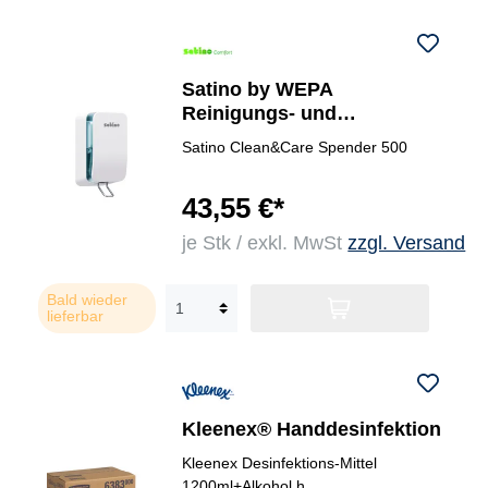
Satino by WEPA
Reinigungs- und
Desinfektionsspender Clean
Satino Clean&Care Spender 500
& Care weiß
43,55 €*
je Stk / exkl. MwSt
zzgl. Versand
Bald wieder
lieferbar
Kleenex® Handdesinfektion
Kleenex Desinfektions-Mittel
1200ml+Alkohol h