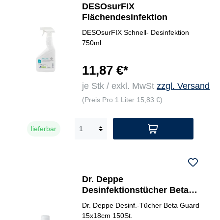
DESOsurFIX
Flächendesinfektion
DESOsurFIX Schnell- Desinfektion
750ml
11,87 €*
je Stk / exkl. MwSt
zzgl. Versand
(Preis Pro 1 Liter 15,83 €)
lieferbar
Dr. Deppe
Desinfektionstücher Beta
Guard rfu
Dr. Deppe Desinf.-Tücher Beta Guard
15x18cm 150St.