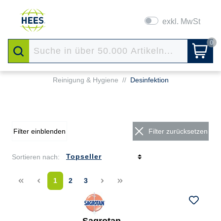
exkl. MwSt
0
Reinigung & Hygiene
//
Desinfektion
Filter einblenden
Filter zurücksetzen
Sortieren nach:
<<
<
1
2
3
>
>>