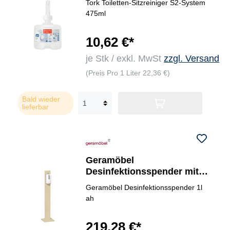
Tork Toiletten-Sitzreiniger S2-System
475ml
10,62 €*
je Stk / exkl. MwSt
zzgl. Versand
(Preis Pro 1 Liter 22,36 €)
Bald wieder
lieferbar
Geramöbel
Desinfektionsspender mit
Bewegungssensor
Geramöbel Desinfektionsspender 1l
Dreischicht-Feinspan,
ah
melaminharzbeschichtet
219,28 €*