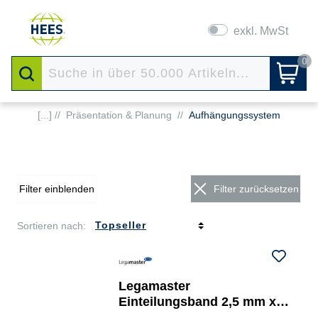
exkl. MwSt
0
[...] //
Präsentation & Planung
//
Aufhängungssystem
Filter einblenden
Filter zurücksetzen
Sortieren nach:
Legamaster
Einteilungsband 2,5 mm x
16 m (B x L)