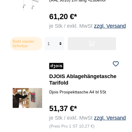
(RAL 9010) 2m lang +Zubehör
61,20 €*
je Stk / exkl. MwSt
zzgl. Versand
Bald wieder
lieferbar
DJOIS Ablagehängetasche
Tarifold
Djois Prospekttasche A4 bl 5St
51,37 €*
je Stk / exkl. MwSt
zzgl. Versand
(Preis Pro 1 ST 10,27 €)