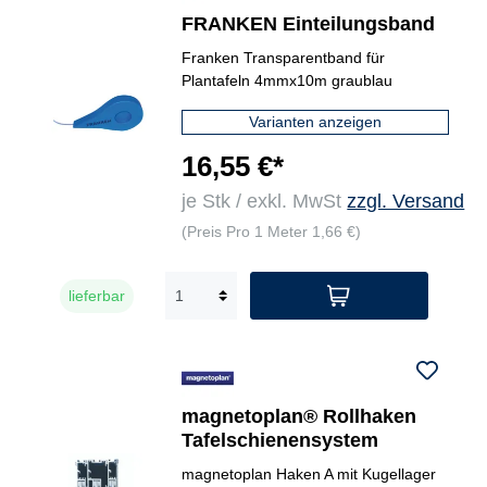
FRANKEN Einteilungsband
Franken Transparentband für
Plantafeln 4mmx10m graublau
Varianten anzeigen
16,55 €*
je Stk / exkl. MwSt
zzgl. Versand
(Preis Pro 1 Meter 1,66 €)
lieferbar
magnetoplan® Rollhaken
Tafelschienensystem
magnetoplan Haken A mit Kugellager