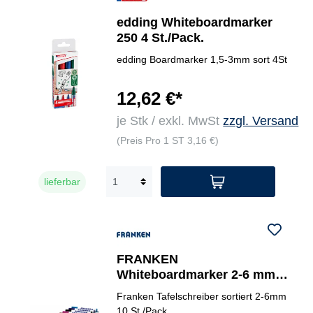
edding Whiteboardmarker
250 4 St./Pack.
edding Boardmarker 1,5-3mm sort 4St
12,62 €*
je Stk / exkl. MwSt
zzgl. Versand
(Preis Pro 1 ST 3,16 €)
lieferbar
FRANKEN
Whiteboardmarker 2-6 mm
10 St./Pack.
Franken Tafelschreiber sortiert 2-6mm
10 St./Pack,