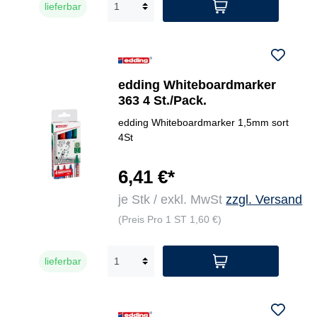
lieferbar
edding Whiteboardmarker
363 4 St./Pack.
edding Whiteboardmarker 1,5mm sort
4St
6,41 €*
je Stk / exkl. MwSt
zzgl. Versand
(Preis Pro 1 ST 1,60 €)
lieferbar