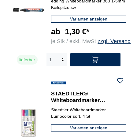
edding Whiteboardmarker 363 1-5mm
Keilspitze sw
Varianten anzeigen
ab
1,30 €*
je Stk / exkl. MwSt
zzgl. Versand
lieferbar
STAEDTLER®
Whiteboardmarker
Lumocolor® 351 4 St./Pack.
Staedtler Whiteboardmarker
Lumocolor sort. 4 St
Varianten anzeigen