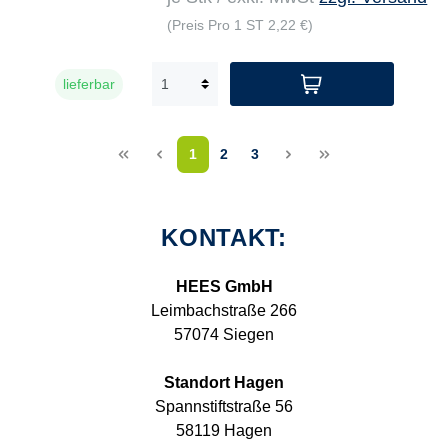
(Preis Pro 1 ST 2,22 €)
lieferbar
<<
<
1
2
3
>
>>
KONTAKT:
HEES GmbH
Leimbachstraße 266
57074 Siegen
Standort Hagen
Spannstiftstraße 56
58119 Hagen