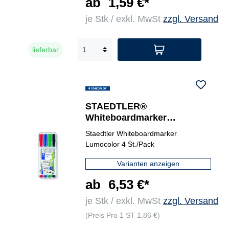
ab
1,59 €*
je Stk / exkl. MwSt
zzgl. Versand
lieferbar
STAEDTLER®
Whiteboardmarker
Lumocolor® compact 341 4
Staedtler Whiteboardmarker
St./Pack.
Lumocolor 4 St./Pack
Varianten anzeigen
ab
6,53 €*
je Stk / exkl. MwSt
zzgl. Versand
(Preis Pro 1 ST 1,86 €)