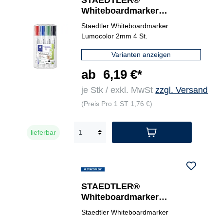
STAEDTLER®
Whiteboardmarker
Lumocolor® 351 4 St./Pack.
Staedtler Whiteboardmarker
Lumocolor 2mm 4 St.
Varianten anzeigen
ab
6,19 €*
je Stk / exkl. MwSt
zzgl. Versand
(Preis Pro 1 ST 1,76 €)
lieferbar
STAEDTLER®
Whiteboardmarker
Lumocolor® 351 B
Staedtler Whiteboardmarker