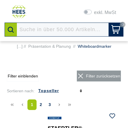
exkl. MwSt
0
[...] //
Präsentation & Planung
//
Whiteboardmarker
Filter einblenden
Filter zurücksetzen
Sortieren nach:
<<
<
1
2
3
>
>>