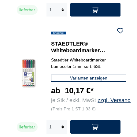
lieferbar
STAEDTLER®
Whiteboardmarker
Lumocolor® 301 6 St./Pack.
Staedtler Whiteboardmarker
Lumocolor 1mm sort. 6St.
Varianten anzeigen
ab
10,17 €*
je Stk / exkl. MwSt
zzgl. Versand
(Preis Pro 1 ST 1,93 €)
lieferbar