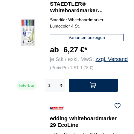
STAEDTLER®
Whiteboardmarker
Lumocolor® 351 B 4
Staedtler Whiteboardmarker
St./Pack.
Lumocolor 4 St.
Varianten anzeigen
ab
6,27 €*
je Stk / exkl. MwSt
zzgl. Versand
(Preis Pro 1 ST 1,78 €)
lieferbar
edding Whiteboardmarker
29 EcoLine