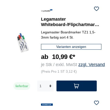
Legamaster
Whiteboard-/Flipchartmarke
r TZ 1 4 St./Pack.
Legamaster Boardmarker TZ1 1,5-
3mm farbig sort 4 St.
Varianten anzeigen
ab
10,99 €*
je Stk / exkl. MwSt
zzgl. Versand
(Preis Pro 1 ST 3,12 €)
lieferbar