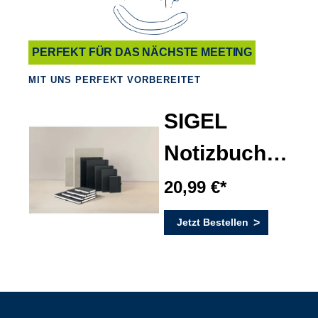
PERFEKT FÜR DAS NÄCHSTE MEETING
MIT UNS PERFEKT VORBEREITET
SIGEL
Notizbuch
Conceptum
20,99 €*
Jetzt Bestellen