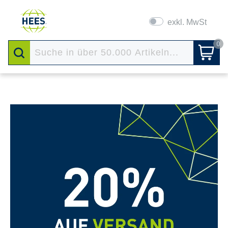
exkl. MwSt
0