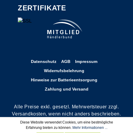
ZERTIFIKATE
Datenschutz
AGB
Impressum
Widerrufsbelehrung
Hinweise zur Batterieentsorgung
Zahlung und Versand
Alle Preise exkl. gesetzl. Mehrwertsteuer zzgl.
Versandkosten, wenn nicht anders beschrieben.
**Rechnungskauf nur für Bestandskunden oder
Diese Website verwendet Cookies, um eine bestmögliche
Erfahrung bieten zu können.
Mehr Informationen ...
nach positiver Bonitätsauskunft. Wir behalten