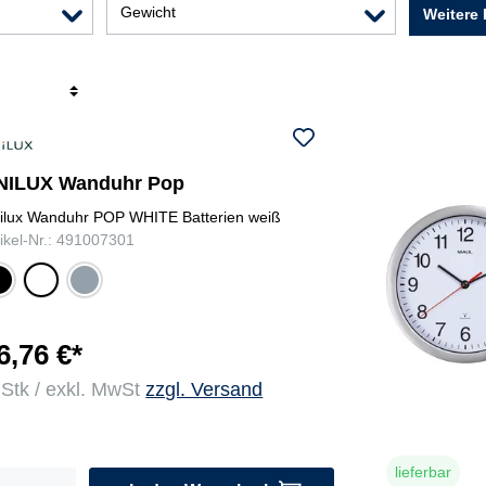
Gewicht
Weitere 
r
NILUX Wanduhr Pop
ilux Wanduhr POP WHITE Batterien weiß
tikel-Nr.: 491007301
ch
me
we
ar
tall
iß
gra
u
6,76 €*
 Stk / exkl. MwSt
zzgl. Versand
lieferbar