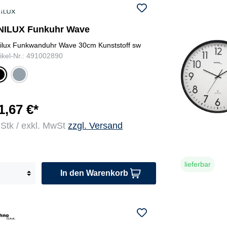
NILUX Funkuhr Wave
ilux Funkwanduhr Wave 30cm Kunststoff sw
tikel-Nr.: 491002890
me
c
tall
w
gra
r
u
1,67 €*
 Stk / exkl. MwSt
zzgl. Versand
lieferbar
In den Warenkorb