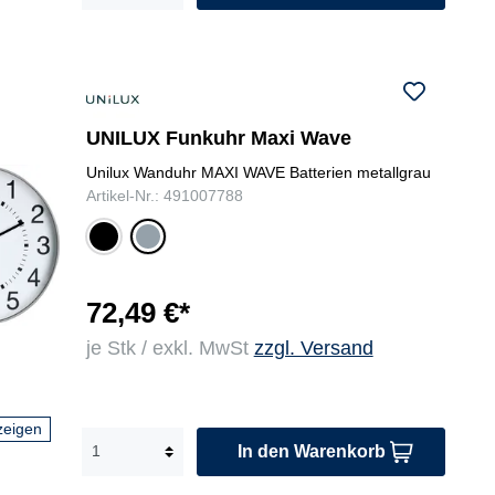
UNILUX Funkuhr Maxi Wave
Unilux Wanduhr MAXI WAVE Batterien metallgrau
Artikel-Nr.: 491007788
sch
me
war
tall
z
gr
au
72,49 €*
je Stk / exkl. MwSt
zzgl. Versand
zeigen
In den Warenkorb