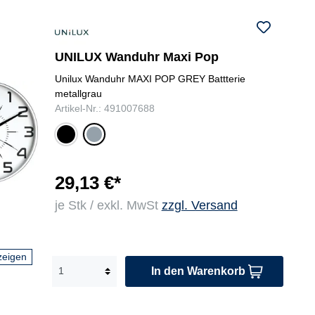
UNILUX Wanduhr Maxi Pop
Unilux Wanduhr MAXI POP GREY Battterie
metallgrau
Artikel-Nr.: 491007688
sch
me
war
tall
z
gr
au
29,13 €*
je Stk / exkl. MwSt
zzgl. Versand
zeigen
In den Warenkorb