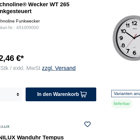
echnoline® Wecker WT 265
unkgesteuert
chnoline Funkwecker
tikel-Nr.: 491009000
2,46 €*
 Stk / exkl. MwSt
zzgl. Versand
Varianten an
In den Warenkorb
lieferbar
NILUX Wanduhr Tempus