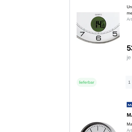
Un
me
Ar
5
je
lieferbar
M
Ma
Ar