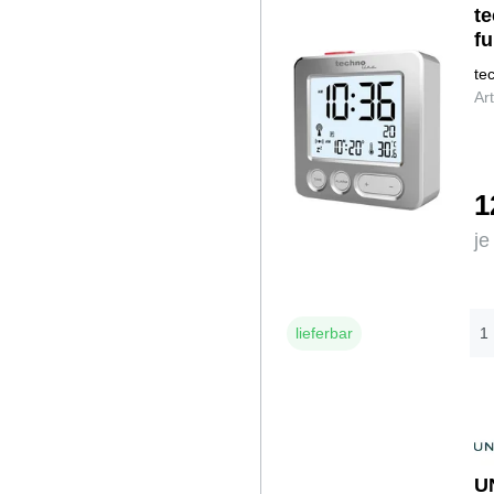
t
f
te
Ar
1
je
lieferbar
U