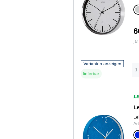
a
6
je
Varianten anzeigen
lieferbar
L
Le
Ar
b