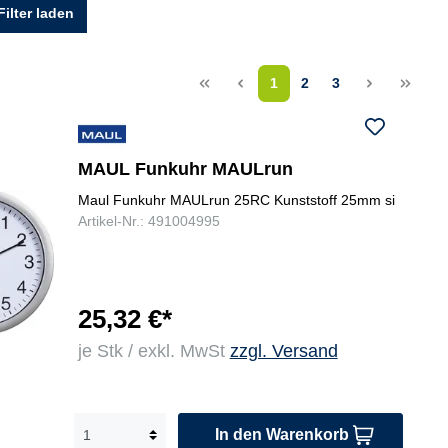
Filter laden
<<
<
1
2
3
>
>>
MAUL Funkuhr MAULrun
Maul Funkuhr MAULrun 25RC Kunststoff 25mm si
Artikel-Nr.: 491004995
25,32 €*
je Stk / exkl. MwSt
zzgl. Versand
In den Warenkorb