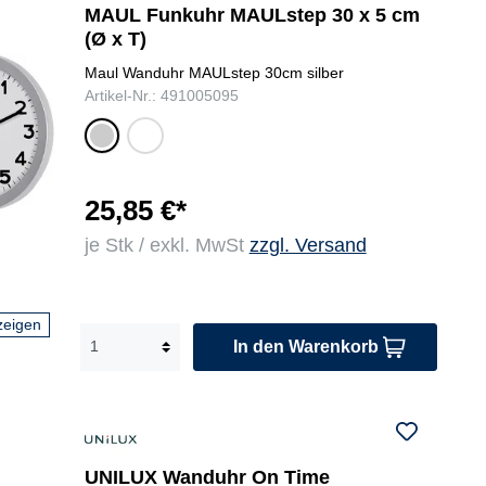
MAUL Funkuhr MAULstep 30 x 5 cm
(Ø x T)
Maul Wanduhr MAULstep 30cm silber
Artikel-Nr.: 491005095
wei
sil
ß
be
r
25,85 €*
je Stk / exkl. MwSt
zzgl. Versand
zeigen
In den Warenkorb
UNILUX Wanduhr On Time