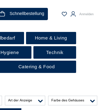
Schnellbestellung
Anmelden
lbedarf
Home & Living
 Hygiene
Technik
Catering & Food
Art der Anzeige
Farbe des Gehäuses