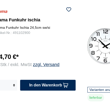
ama Funkuhr Ischia
ma Funkuhr Ischia 24,5cm sw/si
tikel-Nr.: 491102900
4,70 €*
 Stk / exkl. MwSt
zzgl. Versand
In den Warenkorb
Varianten an
lieferbar