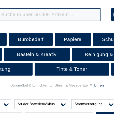
Bürobedarf
Papiere
Schu
Basteln & Kreativ
Reinigung &
ttung
Tinte & Toner
Büromöbel & Einrichten
//
Uhren & Messgeräte
//
Uhren
Art der Batterien/Akkus
Stromversorgung