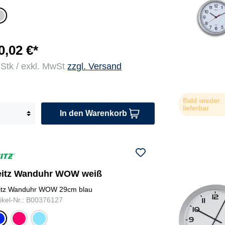
lu
0,02 €*
 Stk / exkl. MwSt
zzgl. Versand
Bald wieder
lieferbar
In den Warenkorb
eitz Wanduhr WOW weiß
itz Wanduhr WOW 29cm blau
tikel-Nr.: B00376127
pin
eis
la