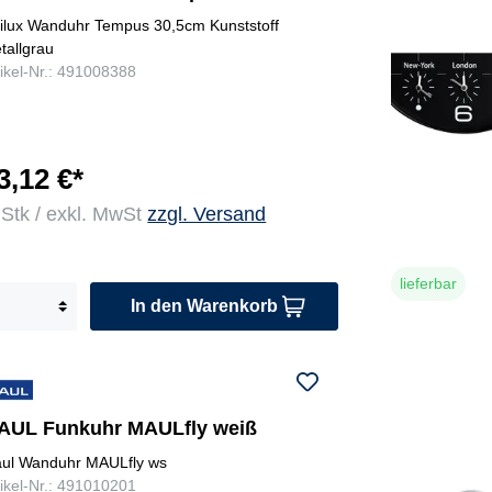
ilux Wanduhr Tempus 30,5cm Kunststoff
tallgrau
tikel-Nr.: 491008388
3,12 €*
 Stk / exkl. MwSt
zzgl. Versand
lieferbar
In den Warenkorb
AUL Funkuhr MAULfly weiß
ul Wanduhr MAULfly ws
tikel-Nr.: 491010201