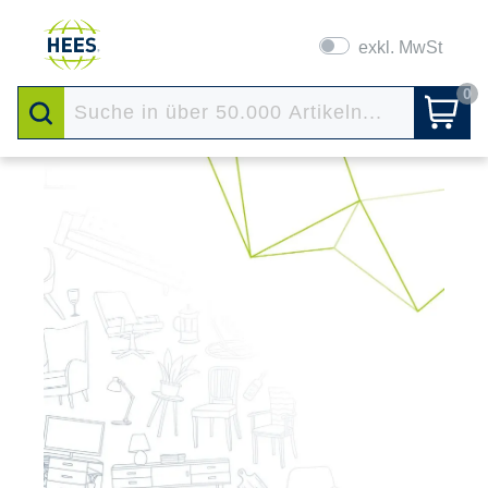
exkl. MwSt
0