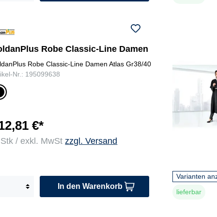
oldanPlus Robe Classic-Line Damen
ldanPlus Robe Classic-Line Damen Atlas Gr38/40
tikel-Nr.: 195099638
c
w
r
12,81 €*
 Stk / exkl. MwSt
zzgl. Versand
Varianten an
In den Warenkorb
lieferbar