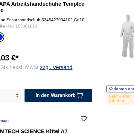
APA Arbeitshandschuhe TempIce
00
pa Schutzhandschuh 3245427004102 Gr.10
tikel-Nr.: 195081610
c
w
r
/b
,03 €*
au
 Stk / exkl. MwSt
zzgl. Versand
Varianten an
In den Warenkorb
Bald wieder
lieferbar
IMTECH SCIENCE Kittel A7