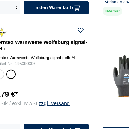
Varianten an
In den Warenkorb
lieferbar
orntex Warnweste Wolfsburg signal-
elb
rntex Warnweste Wolfsburg signal-gelb M
tikel-Nr.: 195090006
g
sig
l
nal
-
ra
gel
,79 €*
g
b
 Stk / exkl. MwSt
zzgl. Versand