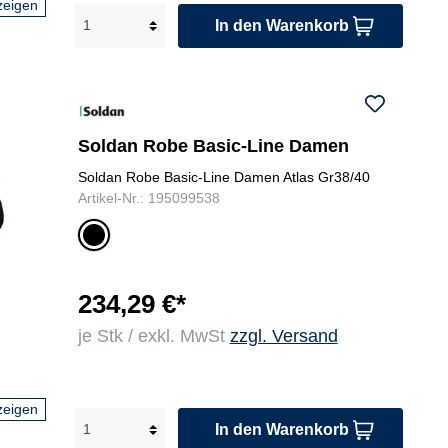
zeigen
In den Warenkorb
Soldan Robe Basic-Line Damen
Soldan Robe Basic-Line Damen Atlas Gr38/40
Artikel-Nr.: 195099538
sc
hw
ar
z
234,29 €*
je Stk / exkl. MwSt
zzgl. Versand
zeigen
In den Warenkorb