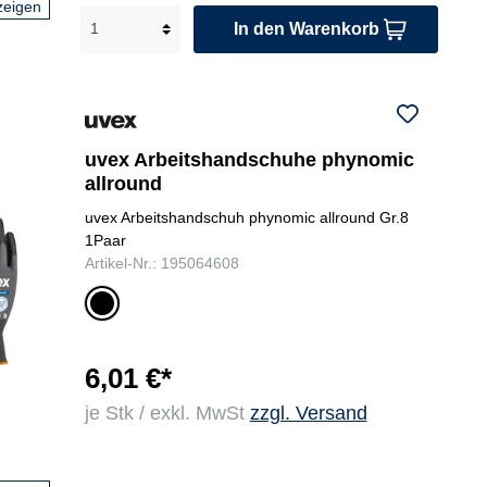
zeigen
In den Warenkorb
uvex Arbeitshandschuhe phynomic
allround
uvex Arbeitshandschuh phynomic allround Gr.8
1Paar
Artikel-Nr.: 195064608
gr
au
/sc
hw
6,01 €*
ar
je Stk / exkl. MwSt
zzgl. Versand
z