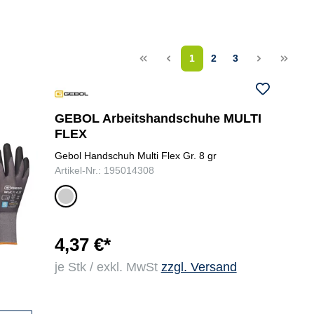
<<
<
1
2
3
>
>>
GEBOL Arbeitshandschuhe MULTI
FLEX
Gebol Handschuh Multi Flex Gr. 8 gr
Artikel-Nr.: 195014308
gr
au
4,37 €*
je Stk / exkl. MwSt
zzgl. Versand