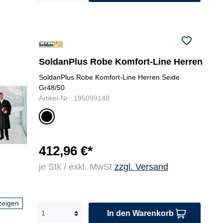
SoldanPlus Robe Komfort-Line Herren
SoldanPlus Robe Komfort-Line Herren Seide
Gr48/50
Artikel-Nr.: 195099148
sc
hw
ar
z
412,96 €*
je Stk / exkl. MwSt
zzgl. Versand
zeigen
In den Warenkorb