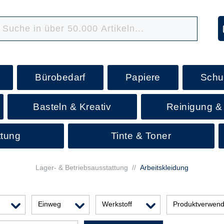
Bürobedarf
Papiere
Schu
Basteln & Kreativ
Reinigung &
ttung
Tinte & Toner
Lager- & Betriebsausstattung
//
Arbeitskleidung
Einweg
Werkstoff
Produktverwen