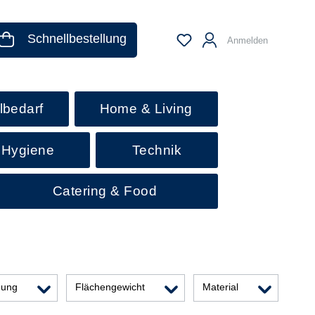
Schnellbestellung
Anmelden
lbedarf
Home & Living
 Hygiene
Technik
Catering & Food
dung
Flächengewicht
Material