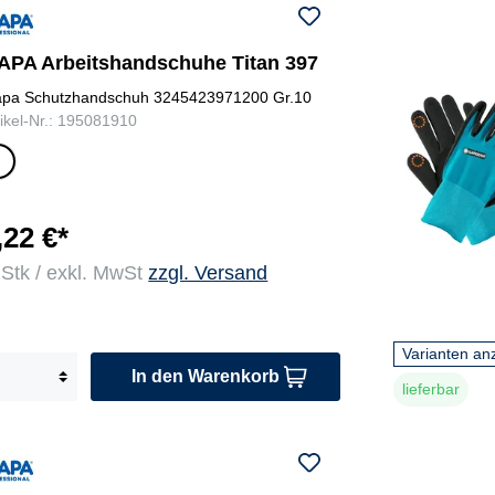
APA Arbeitshandschuhe Titan 397
pa Schutzhandschuh 3245423971200 Gr.10
tikel-Nr.: 195081910
el
/
ei
e
,22 €*
 Stk / exkl. MwSt
zzgl. Versand
Varianten an
In den Warenkorb
lieferbar