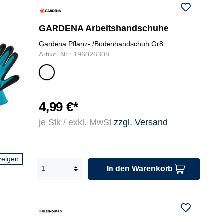
GARDENA Arbeitshandschuhe
Gardena Pflanz- /Bodenhandschuh Gr8
Artikel-Nr.: 196026308
sc
hw
ar
z/t
4,99 €*
ür
je Stk / exkl. MwSt
zzgl. Versand
kis
zeigen
In den Warenkorb