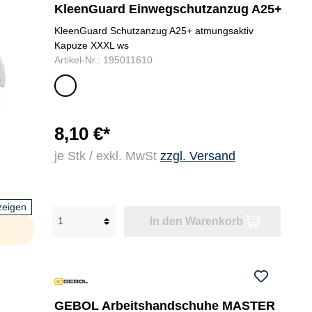
KleenGuard Einwegschutzanzug A25+
KleenGuard Schutzanzug A25+ atmungsaktiv
Kapuze XXXL ws
Artikel-Nr.: 195011610
we
iß
8,10 €*
je Stk / exkl. MwSt
zzgl. Versand
zeigen
In den Warenkorb
GEBOL Arbeitshandschuhe MASTER