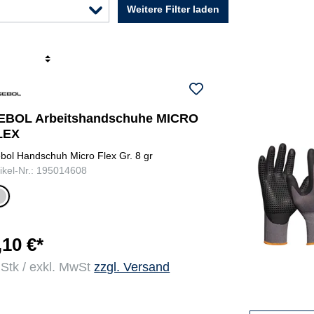
Weitere Filter laden
r
EBOL Arbeitshandschuhe MICRO
LEX
bol Handschuh Micro Flex Gr. 8 gr
tikel-Nr.: 195014608
r
u
,10 €*
 Stk / exkl. MwSt
zzgl. Versand