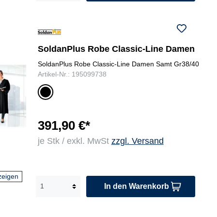
SoldanPlus Robe Classic-Line Damen
SoldanPlus Robe Classic-Line Damen Samt Gr38/40
Artikel-Nr.: 195099738
sc
hw
ar
z
391,90 €*
je Stk / exkl. MwSt
zzgl. Versand
zeigen
In den Warenkorb