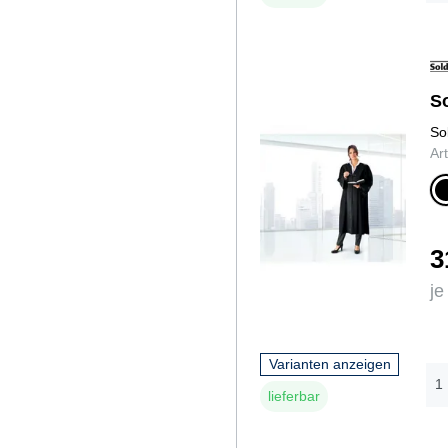
S
So
Ar
s
h
a
z
3
je
Varianten anzeigen
lieferbar