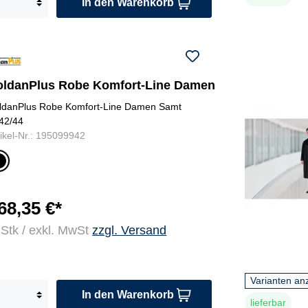
In den Warenkorb
oldanPlus Robe Komfort-Line Damen
ldanPlus Robe Komfort-Line Damen Samt
42/44
tikel-Nr.: 195099942
c
w
r
68,35 €*
 Stk / exkl. MwSt
zzgl. Versand
Varianten an
In den Warenkorb
lieferbar