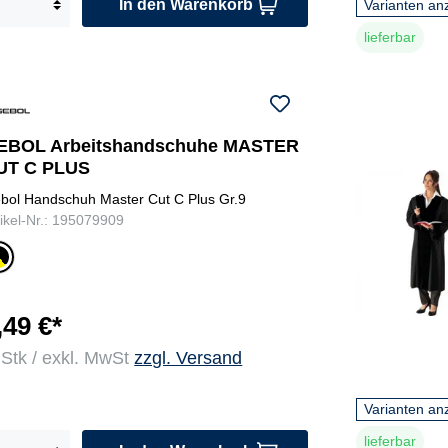
In den Warenkorb
Varianten an
lieferbar
EBOL Arbeitshandschuhe MASTER
UT C PLUS
bol Handschuh Master Cut C Plus Gr.9
tikel-Nr.: 195079909
el
/s
h
a
,49 €*
z
 Stk / exkl. MwSt
zzgl. Versand
Varianten an
lieferbar