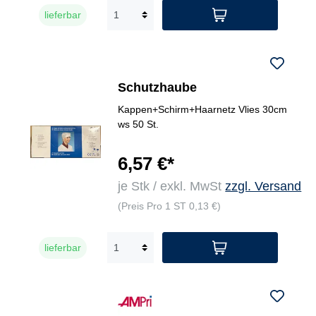
lieferbar
Schutzhaube
Kappen+Schirm+Haarnetz Vlies 30cm
ws 50 St.
6,57 €*
je Stk / exkl. MwSt
zzgl. Versand
(Preis Pro 1 ST 0,13 €)
lieferbar