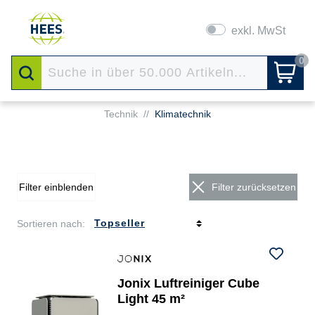
exkl. MwSt
0
Technik
//
Klimatechnik
Filter einblenden
Filter zurücksetzen
Sortieren nach:
Jonix Luftreiniger Cube
Light 45 m²