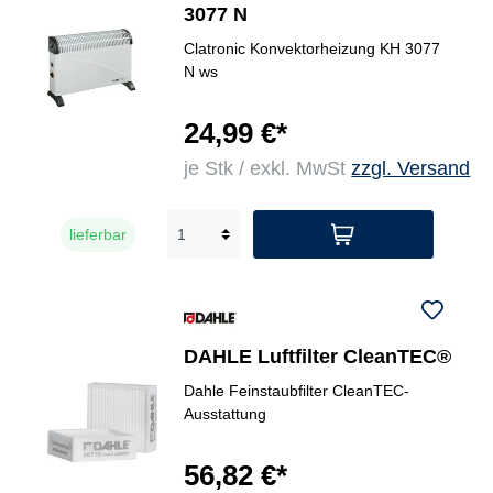
3077 N
Clatronic Konvektorheizung KH 3077
N ws
24,99 €*
je Stk / exkl. MwSt
zzgl. Versand
lieferbar
DAHLE Luftfilter CleanTEC®
Dahle Feinstaubfilter CleanTEC-
Ausstattung
56,82 €*