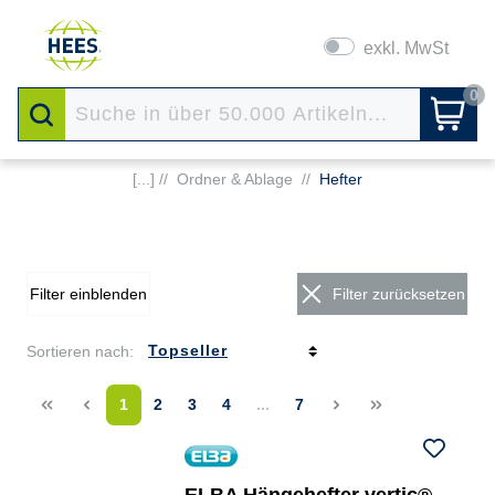
exkl. MwSt
0
[...] //
Ordner & Ablage
//
Hefter
Filter einblenden
Filter zurücksetzen
Sortieren nach:
<<
<
1
2
3
4
...
7
>
>>