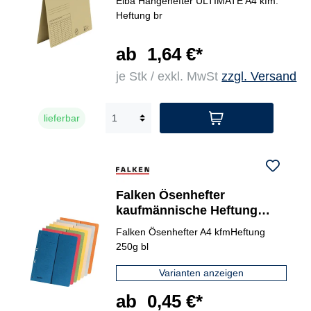
Elba Hängehefter ULTIMATE A4 kfm.
Heftung br
ab
1,64 €*
je Stk / exkl. MwSt
zzgl. Versand
lieferbar
Falken Ösenhefter
kaufmännische Heftung
halb
Falken Ösenhefter A4 kfmHeftung
250g bl
Varianten anzeigen
ab
0,45 €*