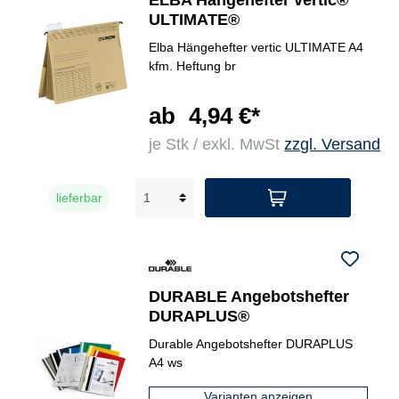
ELBA Hängehefter vertic®
ULTIMATE®
Elba Hängehefter vertic ULTIMATE A4
kfm. Heftung br
ab
4,94 €*
je Stk / exkl. MwSt
zzgl. Versand
lieferbar
DURABLE Angebotshefter
DURAPLUS®
Durable Angebotshefter DURAPLUS
A4 ws
Varianten anzeigen