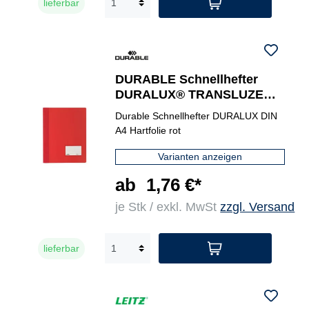
lieferbar
DURABLE Schnellhefter
DURALUX® TRANSLUZENT
ohne transparenten
Durable Schnellhefter DURALUX DIN
Vorderdeckel
A4 Hartfolie rot
Varianten anzeigen
ab
1,76 €*
je Stk / exkl. MwSt
zzgl. Versand
lieferbar