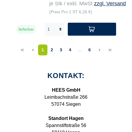
je Stk / exkl. MwSt
zzgl. Versand
(Preis Pro 1 ST 6,26 €)
lieferbar
<<
<
1
2
3
4
...
6
>
>>
KONTAKT:
HEES GmbH
Leimbachstraße 266
57074 Siegen
Standort Hagen
Spannstiftstraße 56