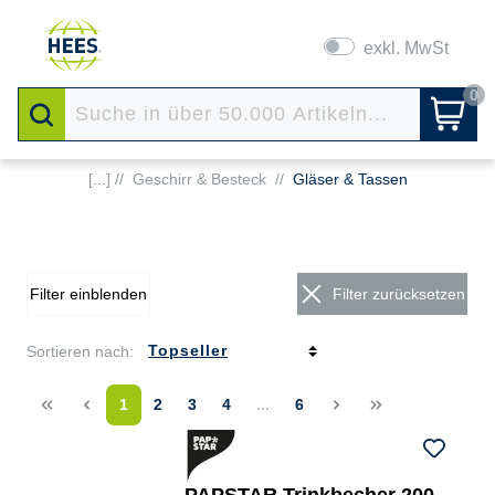
exkl. MwSt
0
[...] //
Geschirr & Besteck
//
Gläser & Tassen
Filter einblenden
Filter zurücksetzen
Sortieren nach:
<<
<
1
2
3
4
...
6
>
>>