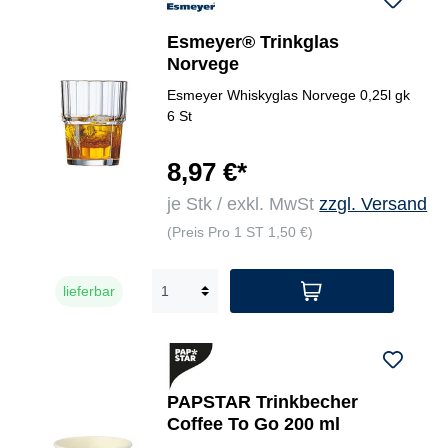
Esmeyer® Trinkglas
Norvege
Esmeyer Whiskyglas Norvege 0,25l gk
6 St
8,97 €*
je Stk / exkl. MwSt
zzgl. Versand
(Preis Pro 1 ST 1,50 €)
lieferbar
PAPSTAR Trinkbecher
Coffee To Go 200 ml