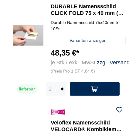
DURABLE Namensschild
CLICK FOLD 75 x 40 mm (B
x H)
Durable Namensschild 75x40mm tr
10St.
Varianten anzeigen
48,35 €*
je Stk / exkl. MwSt
zzgl. Versand
(Preis Pro 1 ST 4,84 €)
lieferbar
Veloflex Namensschild
VELOCARD® Kombiklemme