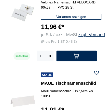
25 St./Pack.
Veloflex Namensschild VELOCARD
90x57mm PVC 25 St.
Varianten anzeigen
11,96 €*
je Stk / exkl. MwSt
zzgl. Versand
(Preis Pro 1 ST 0,48 €)
lieferbar
MAUL Tischnamensschild
Maul Namensschild 21x7,5cm ws
100St.
11,91 €*