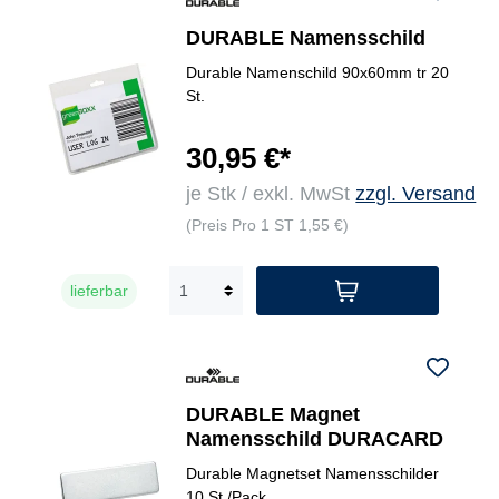
DURABLE Namensschild
Durable Namenschild 90x60mm tr 20
St.
30,95 €*
je Stk / exkl. MwSt
zzgl. Versand
(Preis Pro 1 ST 1,55 €)
lieferbar
DURABLE Magnet
Namensschild DURACARD
Durable Magnetset Namensschilder
10 St./Pack.