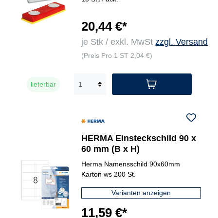
20,44 €*
je Stk / exkl. MwSt
zzgl. Versand
(Preis Pro 1 ST 2,04 €)
lieferbar
HERMA Einsteckschild 90 x
60 mm (B x H)
Herma Namensschild 90x60mm
Karton ws 200 St.
Varianten anzeigen
11,59 €*