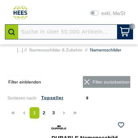
exkl. MwSt
0
[...] //
Namensschilder & Zubehör
//
Namensschilder
Filter einblenden
Filter zurücksetzen
Sortieren nach:
<<
<
1
2
3
>
>>