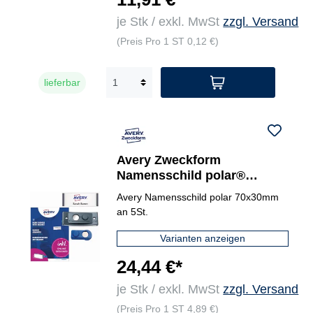
je Stk / exkl. MwSt
zzgl. Versand
(Preis Pro 1 ST 0,12 €)
lieferbar
Avery Zweckform
Namensschild polar®
classic 70 x 30 mm (B x H) 5
Avery Namensschild polar 70x30mm
St./Pack.
an 5St.
Varianten anzeigen
24,44 €*
je Stk / exkl. MwSt
zzgl. Versand
(Preis Pro 1 ST 4,89 €)