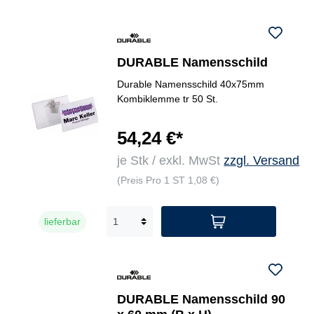
DURABLE Namensschild
Durable Namensschild 40x75mm
Kombiklemme tr 50 St.
54,24 €*
je Stk / exkl. MwSt
zzgl. Versand
(Preis Pro 1 ST 1,08 €)
lieferbar
DURABLE Namensschild 90