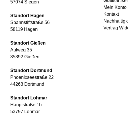
Gewürze & Topping
Gratisartikel
NESPRESSO
Werkstattausstattung
AUTOZUBEHÖR
57074 Siegen
Hygienepapier
Warnmelder
Getränke
PROFESSIONAL
Maschinen & Zubehör
Mein Konto
Messgeräte
Süßwaren
KAPSELN
Sonstige Werkzeuge
Krankentransport
Kontakt
Standort Hagen
Lebensmittel
Handwerkzeuge & Zubehör
NESPRESSO
Nachhaltigk
Spannstiftstraße 56
Kaffee & Tee
Leuchten
ZUBEHÖR
Vertrag Wid
58119 Hagen
Nüsse & Knabbereien
Messwerkzeuge
Geschirr
Schneidwerkzeuge
Tassen
Standort Gießen
Gebäck
Aulweg 35
Zucker
Reinigung
35392 Gießen
Sonstiges
Standort Dortmund
Phoenixseestraße 22
44263 Dortmund
Standort Lohmar
Hauptstraße 1b
53797 Lohmar