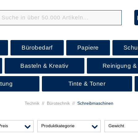
Bürobedarf
Papiere
Schu
Basteln & Kreativ
Reinigung &
ttung
Tinte & Toner
Technik
//
Bürotechnik
//
Schreibmaschinen
Preis
Produktkategorie
Gewicht