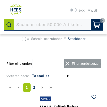
exkl. MwSt
0
[...] //
Schreibtischzubehör
//
Stifteköcher
Filter einblenden
Filter zurücksetzen
Sortieren nach:
<<
<
1
2
>
>>