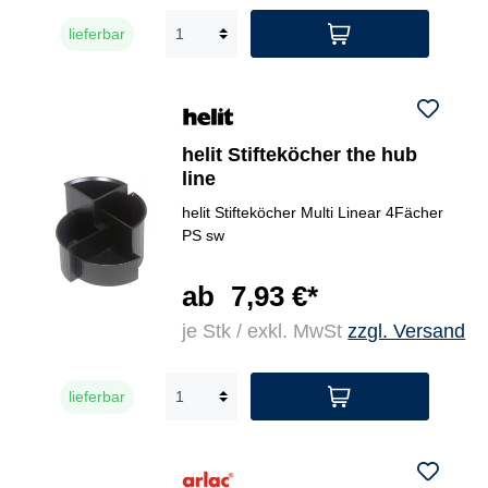
lieferbar
helit Stifteköcher the hub
line
helit Stifteköcher Multi Linear 4Fächer
PS sw
ab
7,93 €*
je Stk / exkl. MwSt
zzgl. Versand
lieferbar