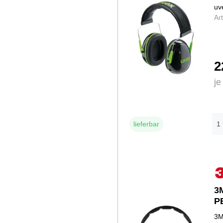
Tassen
uv
Gebäck
Ar
Zucker
Reinigung
Sonstiges
2
je
lieferbar
3
P
3M