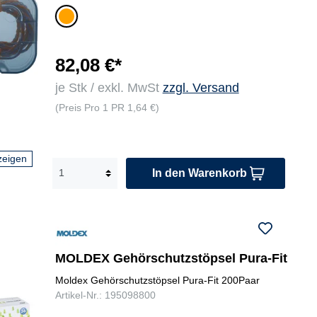
or
an
ge
82,08 €*
je Stk / exkl. MwSt
zzgl. Versand
(Preis Pro 1 PR 1,64 €)
zeigen
In den Warenkorb
MOLDEX Gehörschutzstöpsel Pura-Fit
Moldex Gehörschutzstöpsel Pura-Fit 200Paar
Artikel-Nr.: 195098800