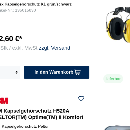
ex Kapselgehörschutz K1 grün/schwarz
tikel-Nr.: 195015890
2,60 €*
 Stk / exkl. MwSt
zzgl. Versand
In den Warenkorb
lieferbar
M Kapselgehörschutz H520A
ELTOR(TM) Optime(TM) II Komfort
 Kapselgehörschutz Peltor