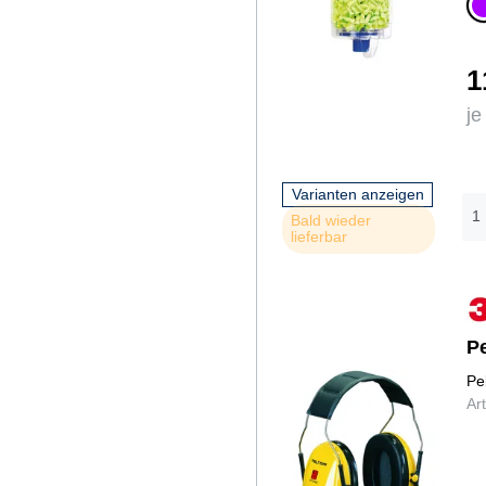
li
1
je
Varianten anzeigen
Bald wieder
lieferbar
P
Pe
Ar