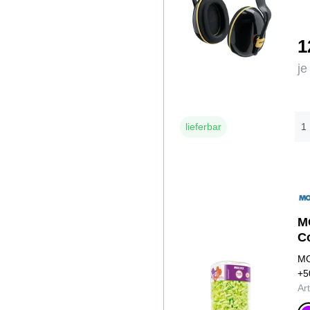
1
je
lieferbar
M
C
MO
+5
Ar