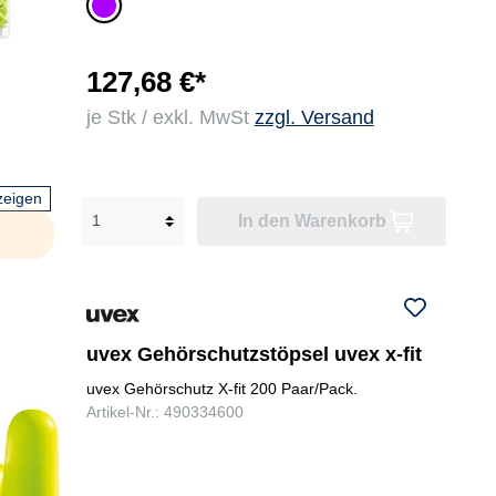
lila
127,68 €*
je Stk / exkl. MwSt
zzgl. Versand
zeigen
In den Warenkorb
uvex Gehörschutzstöpsel uvex x-fit
uvex Gehörschutz X-fit 200 Paar/Pack.
Artikel-Nr.: 490334600