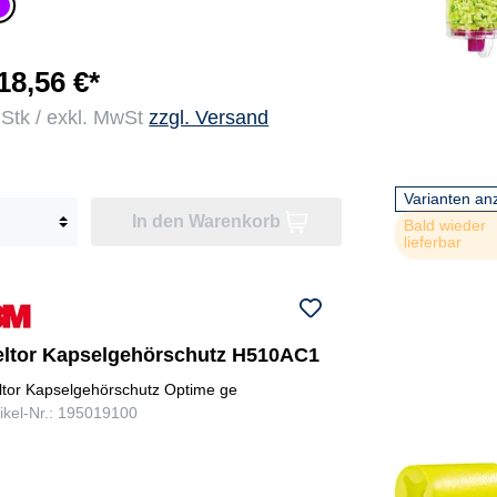
la
18,56 €*
 Stk / exkl. MwSt
zzgl. Versand
Varianten an
In den Warenkorb
Bald wieder
lieferbar
eltor Kapselgehörschutz H510AC1
ltor Kapselgehörschutz Optime ge
tikel-Nr.: 195019100