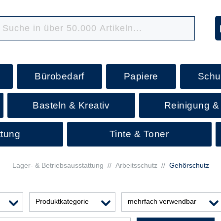
Bürobedarf
Papiere
Schu
Basteln & Kreativ
Reinigung &
ttung
Tinte & Toner
Lager- & Betriebsausstattung
//
Arbeitsschutz
//
Gehörschutz
Produktkategorie
mehrfach verwendbar