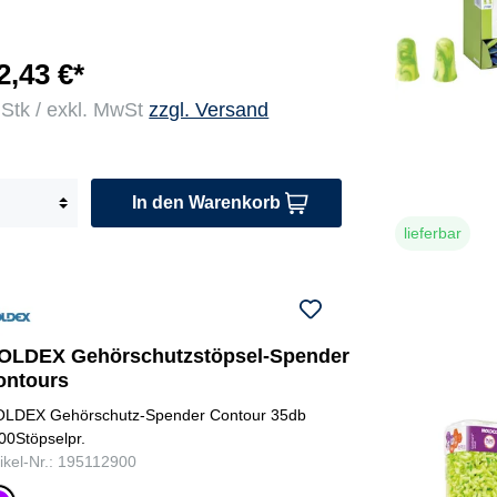
2,43 €*
 Stk / exkl. MwSt
zzgl. Versand
In den Warenkorb
lieferbar
OLDEX Gehörschutzstöpsel-Spender
ontours
LDEX Gehörschutz-Spender Contour 35db
00Stöpselpr.
tikel-Nr.: 195112900