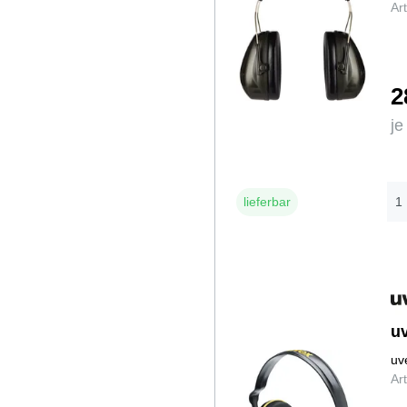
Ar
2
je
lieferbar
u
uv
Ar