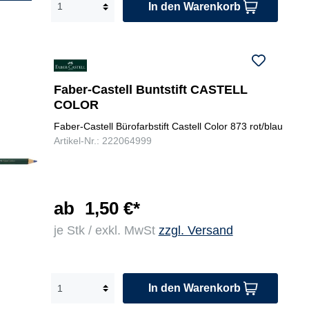
In den Warenkorb
nke
ma
gel
ht
lgr
ge
bgr
bla
ün,
nta
ün,
u,
bra
,
rotl
or
un
lich
ila,
an
tbl
van
ge
Faber-Castell Buntstift CASTELL
au,
dyk
,
COLOR
ora
e
pfi
Faber-Castell Bürofarbstift Castell Color 873 rot/blau
ng
bra
rsi
Artikel-Nr.: 222064999
e,
un,
ch,
pfir
sch
gr
sic
war
ün
h,
z,
,
gel
leu
gel
ab
1,50 €*
bgr
cht
bg
ün,
gel
je Stk / exkl. MwSt
zzgl. Versand
rü
rotl
b,
n,
ila,
rot,
rot
van
ma
lila
Dy
ge
,
In den Warenkorb
ke
nta
va