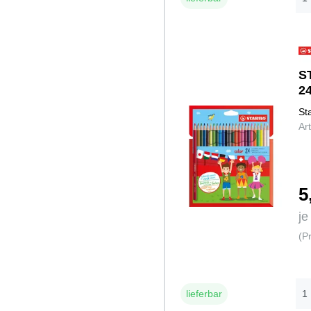
S
24
St
Ar
5
je
(P
lieferbar