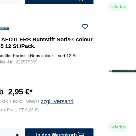
lieferbar
TAEDTLER® Buntstift Noris® colour
5 12 St./Pack.
edtler Farbstift Noris colour f. sort 12 St.
tikel-Nr.: 222579999
b
2,95 €*
 Stk / exkl. MwSt
zzgl. Versand
reis Pro 1 ST 0,28 €)
lieferbar
In den Warenkorb