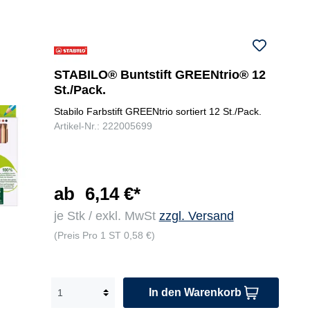
Bra
,
n
un,
bla
dy
sch
u,
ke
war
gel
br
z
b,
au
STABILO® Buntstift GREENtrio® 12
wei
n,
St./Pack.
ß,
sc
hell
hw
Stabilo Farbstift GREENtrio sortiert 12 St./Pack.
ora
ar
Artikel-Nr.: 222005699
ng
z
e,
kar
min
ab
6,14 €*
,
viol
je Stk / exkl. MwSt
zzgl. Versand
ett,
(Preis Pro 1 ST 0,58 €)
kob
alt
bla
u,
In den Warenkorb
tür