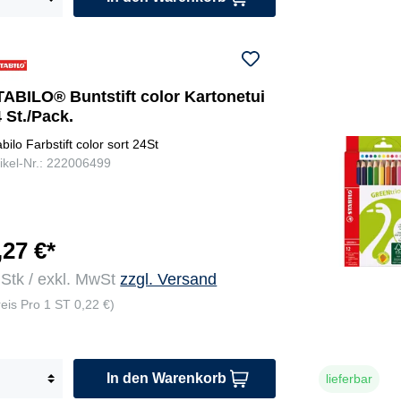
TABILO® Buntstift color Kartonetui
 St./Pack.
abilo Farbstift color sort 24St
tikel-Nr.: 222006499
,27 €*
 Stk / exkl. MwSt
zzgl. Versand
reis Pro 1 ST 0,22 €)
In den Warenkorb
lieferbar