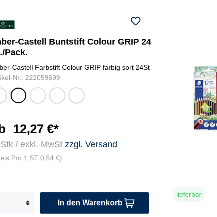
ber-Castell Buntstift Colour GRIP 24
./Pack.
ber-Castell Farbstift Colour GRIP farbig sort 24St
tikel-Nr.: 222059699
ei
kad
sch
kad
sc
,
miu
war
miu
hw
ch
mg
z,
mg
ar
ge
elb
ock
elb
z ,
b
12,27 €*
,
er
,
pa
 Stk / exkl. MwSt
zzgl. Versand
si
chr
ge
chr
yn
re
om
bra
om
e
reis Pro 1 ST 0,54 €)
d,
gel
nnt
gel
´s
ad
b,
,
b
gr
iu
ger
per
du
au
lieferbar
g
ani
ma
nke
,
In den Warenkorb
b
um
ne
l,
se
rot
ntg
ger