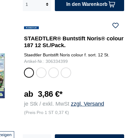
In den Warenkorb
STAEDTLER® Buntstift Noris® colour
187 12 St./Pack.
Staedtler Buntstift Noris colour f. sort. 12 St.
Artikel-Nr.: 306334399
leu
je
lich
gel
cht
2 x
tbl
b,
gel
gel
au,
rot
b,
b,
ora
,
ab
3,86 €*
rot,
rot,
ng
ma
je Stk / exkl. MwSt
zzgl. Versand
hell
bla
e,
ge
bla
u,
pfir
nt
(Preis Pro 1 ST 0,37 €)
u,
grü
sic
a,
viol
n,
h,
bla
ett,
je
grü
u,
zeigen
du
1 x
n,
lic