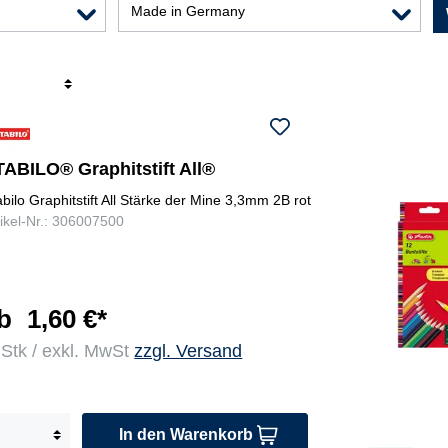
Made in Germany
r
TABILO® Graphitstift All®
abilo Graphitstift All Stärke der Mine 3,3mm 2B rot
tikel-Nr.: 306007500
b
1,60 €*
 Stk / exkl. MwSt
zzgl. Versand
In den Warenkorb