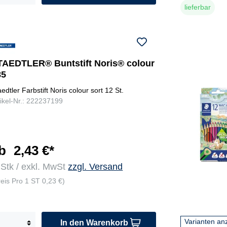
lieferbar
TAEDTLER® Buntstift Noris® colour
85
aedtler Farbstift Noris colour sort 12 St.
tikel-Nr.: 222237199
b
2,43 €*
 Stk / exkl. MwSt
zzgl. Versand
reis Pro 1 ST 0,23 €)
Varianten an
In den Warenkorb