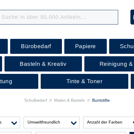
Bürobedarf
Papiere
Schu
Basteln & Kreativ
Reinigung &
ttung
Tinte & Toner
Schulbedarf
//
Malen & Basteln
//
Buntstifte
s
Umweltfreundlich
Anzahl der Farben