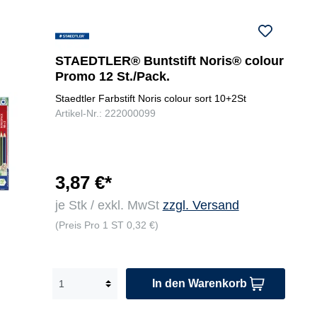
kis,
hell
grü
n,
STAEDTLER® Buntstift Noris® colour
oliv
Promo 12 St./Pack.
grü
n,
Staedtler Farbstift Noris colour sort 10+2St
ora
Artikel-Nr.: 222000099
ng
ebr
au
n,
3,87 €*
sie
rra
je Stk / exkl. MwSt
zzgl. Versand
ge
bra
(Preis Pro 1 ST 0,32 €)
nnt
,
hell
In den Warenkorb
gra
u