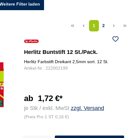
Weitere Filter laden
<<
<
1
2
>
>>
Herlitz Buntstift 12 St./Pack.
Herlitz Farbstift Dreikant 2,5mm sort. 12 St.
Artikel-Nr.: 222002199
ab
1,72 €*
je Stk / exkl. MwSt
zzgl. Versand
(Preis Pro 1 ST 0,16 €)