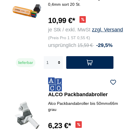
0,4mm sort 20 St.
10,99 €*
je Stk / exkl. MwSt
zzgl. Versand
(Preis Pro 1 ST 0,55 €)
ursprünglich
-29,5%
15,59 €
lieferbar
ALCO Packbandabroller
Alco Packbandabroller bis 50mmx66m
grau
6,23 €*