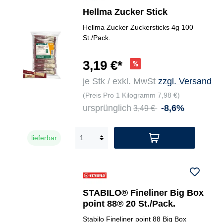
Hellma Zucker Stick
Hellma Zucker Zuckersticks 4g 100
St./Pack.
3,19 €*
je Stk / exkl. MwSt
zzgl. Versand
(Preis Pro 1 Kilogramm 7,98 €)
ursprünglich
-8,6%
3,49 €
lieferbar
STABILO® Fineliner Big Box
point 88® 20 St./Pack.
Stabilo Fineliner point 88 Big Box