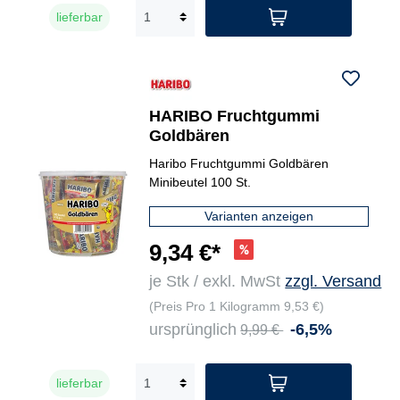
lieferbar
HARIBO Fruchtgummi
Goldbären
Haribo Fruchtgummi Goldbären
Minibeutel 100 St.
Varianten anzeigen
9,34 €*
je Stk / exkl. MwSt
zzgl. Versand
(Preis Pro 1 Kilogramm 9,53 €)
ursprünglich
-6,5%
9,99 €
lieferbar