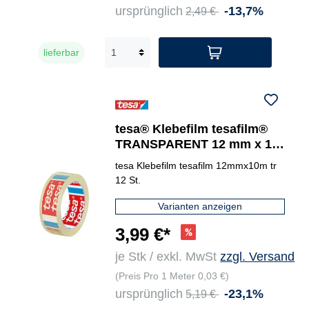
ursprünglich
-13,7%
2,49 €
lieferbar
tesa® Klebefilm tesafilm®
TRANSPARENT 12 mm x 10
m (B x L) 12 St./Pack.
tesa Klebefilm tesafilm 12mmx10m tr
12 St.
Varianten anzeigen
3,99 €*
je Stk / exkl. MwSt
zzgl. Versand
(Preis Pro 1 Meter 0,03 €)
ursprünglich
-23,1%
5,19 €