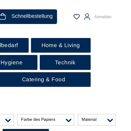
Schnellbestellung
Anmelden
lbedarf
Home & Living
 Hygiene
Technik
Catering & Food
Farbe des Papiers
Material