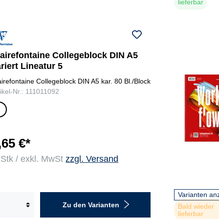
lieferbar
airefontaine Collegeblock DIN A5
riert Lineatur 5
airefontaine Collegeblock DIN A5 kar. 80 Bl./Block
tikel-Nr.: 111011092
ar
ig
o
i
,65 €*
rt
 Stk / exkl. MwSt
zzgl. Versand
r
ie
a
b
Varianten an
u
Zu den Varianten
Bald wieder
w
lieferbar