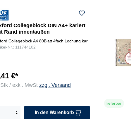
xford Collegeblock DIN A4+ kariert
it Rand innen/außen
ford Collegeblock A4 80Blatt 4fach Lochung kar.
tikel-Nr.: 111744102
,41 €*
 Stk / exkl. MwSt
zzgl. Versand
lieferbar
In den Warenkorb