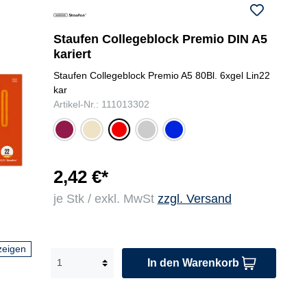
Staufen Collegeblock Premio DIN A5
kariert
Staufen Collegeblock Premio A5 80Bl. 6xgel Lin22
kar
Artikel-Nr.: 111013302
viol
san
gra
bla
rot
ett
d
u
u
2,42 €*
je Stk / exkl. MwSt
zzgl. Versand
zeigen
In den Warenkorb