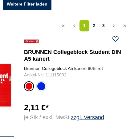
Weitere Filter laden
<<
<
1
2
3
>
>>
BRUNNEN Collegeblock Student DIN
A5 kariert
Brunnen Collegeblock A5 kariert 80Bl rot
Artikel-Nr.: 111115002
bla
rot
u
2,11 €*
je Stk / exkl. MwSt
zzgl. Versand