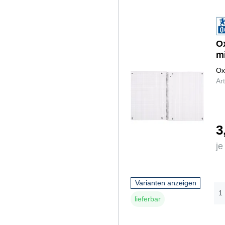
O
m
Ox
Ar
3
je
Varianten anzeigen
lieferbar