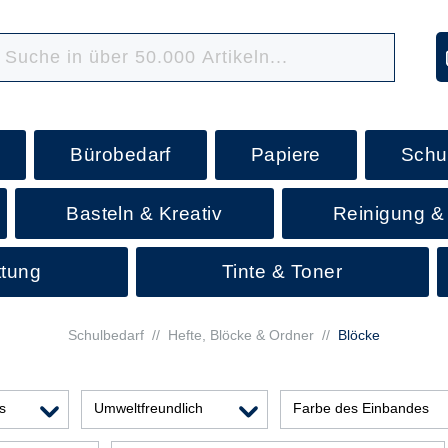
Bürobedarf
Papiere
Schu
Basteln & Kreativ
Reinigung &
ttung
Tinte & Toner
Schulbedarf
//
Hefte, Blöcke & Ordner
//
Blöcke
s
Umweltfreundlich
Farbe des Einbandes