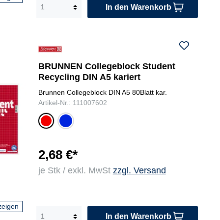
In den Warenkorb
BRUNNEN Collegeblock Student
Recycling DIN A5 kariert
Brunnen Collegeblock DIN A5 80Blatt kar.
Artikel-Nr.: 111007602
bla
rot
u
2,68 €*
je Stk / exkl. MwSt
zzgl. Versand
zeigen
In den Warenkorb