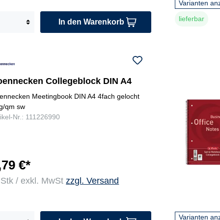
Varianten an
lieferbar
In den Warenkorb
oennecken Collegeblock DIN A4
ennecken Meetingbook DIN A4 4fach gelocht
g/qm sw
tikel-Nr.: 111226990
,79 €*
 Stk / exkl. MwSt
zzgl. Versand
Varianten an