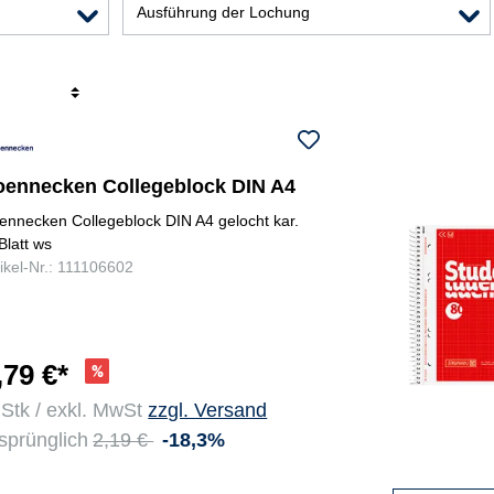
Ausführung der Lochung
r
oennecken Collegeblock DIN A4
ennecken Collegeblock DIN A4 gelocht kar.
Blatt ws
tikel-Nr.: 111106602
,79 €*
 Stk / exkl. MwSt
zzgl. Versand
sprünglich
2,19 €
-18,3%