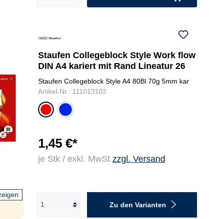
Staufen Collegeblock Style Work flow
DIN A4 kariert mit Rand Lineatur 26
Staufen Collegeblock Style A4 80Bl 70g 5mm kar
Artikel-Nr.: 111013102
bla
rot
u
1,45 €*
je Stk / exkl. MwSt
zzgl. Versand
zeigen
Zu den Varianten