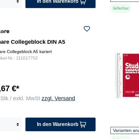
In den Warenkorb
lieferbar
hare Collegeblock DIN A5
are Collegeblock A5 kariert
tikel-Nr.: 111017702
,67 €*
 Stk / exkl. MwSt
zzgl. Versand
In den Warenkorb
Varianten an