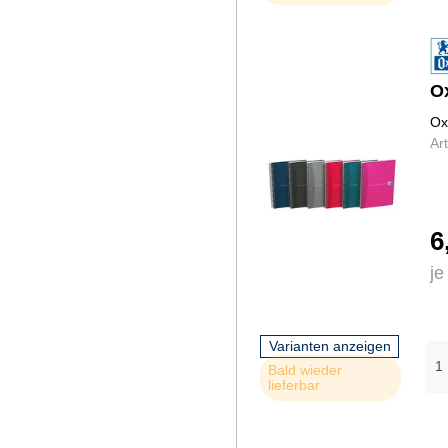
a
n
h
m
O
gl
c
Ox
)
Ar
6
je
Varianten anzeigen
Bald wieder
lieferbar