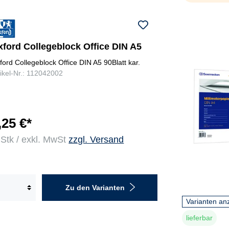
hl
ic
t
ö
xford Collegeblock Office DIN A5
i
h
ford Collegeblock Office DIN A5 90Blatt kar.
tikel-Nr.: 112042002
,25 €*
 Stk / exkl. MwSt
zzgl. Versand
Zu den Varianten
Varianten an
lieferbar