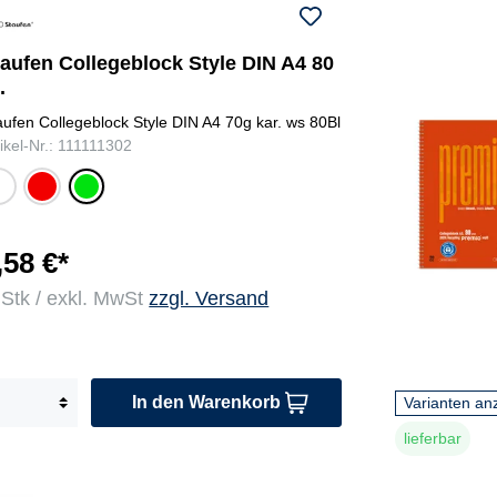
taufen Collegeblock Style DIN A4 80
.
aufen Collegeblock Style DIN A4 70g kar. ws 80Bl
tikel-Nr.: 111111302
r
rot
gr
g
ün
or
er
,58 €*
 Stk / exkl. MwSt
zzgl. Versand
re
ar
a
s
In den Warenkorb
Varianten an
a
lieferbar
c