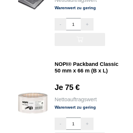
Warenwert zu gering
-
+
NOPI® Packband Classic
50 mm x 66 m (B x L)
Je 75 €
Nettoauftragswert
Warenwert zu gering
-
+