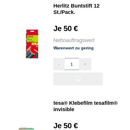
Herlitz Buntstift 12
St./Pack.
Je 50 €
Nettoauftragswert
Warenwert zu gering
-
+
tesa® Klebefilm tesafilm®
invisible
Je 50 €