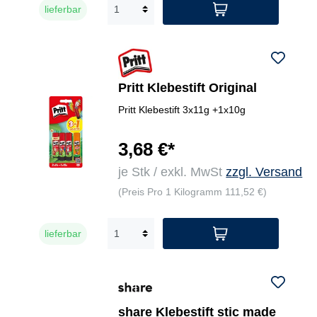
lieferbar
Pritt Klebestift Original
Pritt Klebestift 3x11g +1x10g
3,68 €*
je Stk / exkl. MwSt
zzgl. Versand
(Preis Pro 1 Kilogramm 111,52 €)
lieferbar
share Klebestift stic made