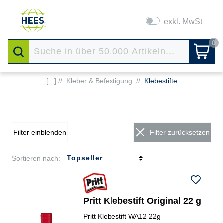
exkl. MwSt
0
[...] //
Kleber & Befestigung
//
Klebestifte
Filter einblenden
Filter zurücksetzen
Sortieren nach:
Pritt Klebestift Original 22 g
Pritt Klebestift WA12 22g