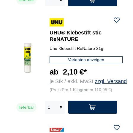
UHU® Klebestift stic
ReNATURE
Uhu Klebestift ReNature 21g
Varianten anzeigen
ab
2,10 €*
je Stk / exkl. MwSt
zzgl. Versand
(Preis Pro 1 Kilogramm 110,95 €)
lieferbar