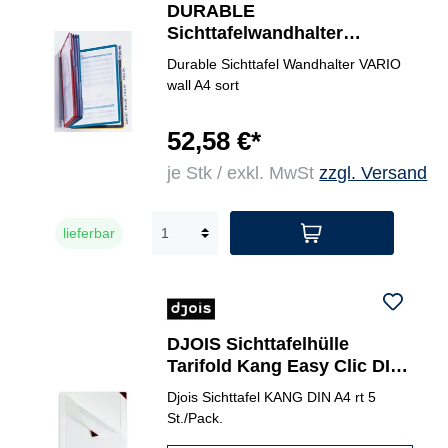
DURABLE
Sichttafelwandhalter
VARIO® WALL 10
Durable Sichttafel Wandhalter VARIO
wall A4 sort
52,58 €*
je Stk / exkl. MwSt
zzgl. Versand
lieferbar
DJOIS Sichttafelhülle
Tarifold Kang Easy Clic DIN
A4
Djois Sichttafel KANG DIN A4 rt 5
St./Pack.