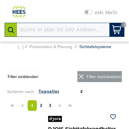
exkl. MwSt
0
[...] //
Präsentation & Planung
//
Sichttafelsysteme
Filter einblenden
Filter zurücksetzen
Sortieren nach:
<<
<
1
2
3
>
>>