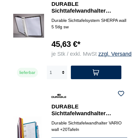
DURABLE
Sichttafelwandhalter
SHERPA® WALL 5
Durable Sichttafelsystem SHERPA wall
5 5tlg sw
45,63 €*
je Stk / exkl. MwSt
zzgl. Versand
lieferbar
DURABLE
Sichttafelwandhalter
VARIO® wall 20
Durable Sichttafelwandhalter VARIO
wall +20Tafeln