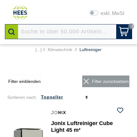
exkl. MwSt
0
[...] //
Klimatechnik
//
Luftreiniger
Filter einblenden
Filter zurücksetzen
Sortieren nach:
Jonix Luftreiniger Cube
Light 45 m²