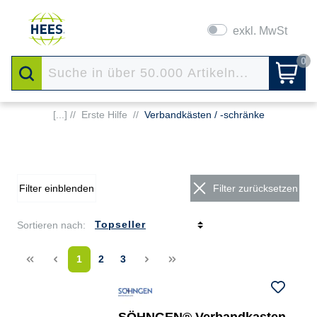
exkl. MwSt
0
[...] //
Erste Hilfe
//
Verbandkästen / -schränke
Filter einblenden
Filter zurücksetzen
Sortieren nach:
<<
<
1
2
3
>
>>