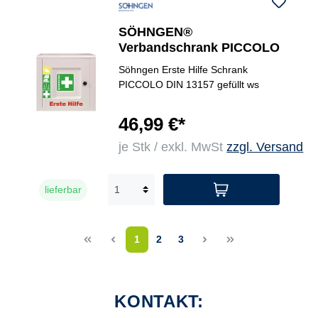
SÖHNGEN®
Verbandschrank PICCOLO
Söhngen Erste Hilfe Schrank
PICCOLO DIN 13157 gefüllt ws
46,99 €*
je Stk / exkl. MwSt
zzgl. Versand
lieferbar
<<
<
1
2
3
>
>>
KONTAKT: