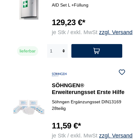
AID Set L +Füllung
129,23 €*
je Stk / exkl. MwSt
zzgl. Versand
lieferbar
SÖHNGEN®
Erweiterungsset Erste Hilfe
Söhngen Ergänzungsset DIN13169
28teilig
11,59 €*
je Stk / exkl. MwSt
zzgl. Versand