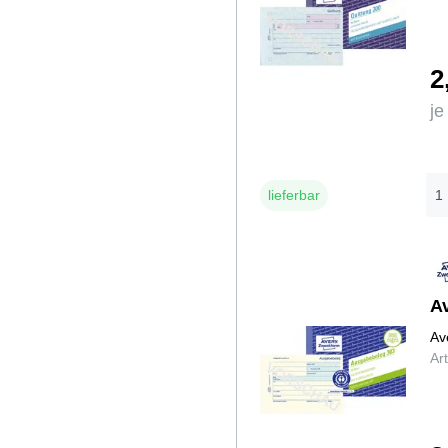
2
je
lieferbar
A
Av
Ar