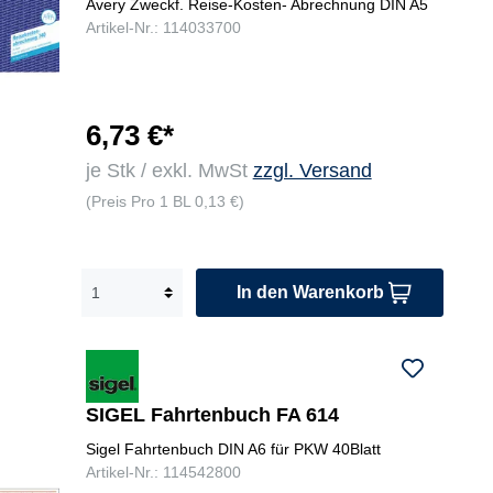
Avery Zweckf. Reise-Kosten- Abrechnung DIN A5
Artikel-Nr.: 114033700
6,73 €*
je Stk / exkl. MwSt
zzgl. Versand
(Preis Pro 1 BL 0,13 €)
In den Warenkorb
SIGEL Fahrtenbuch FA 614
Sigel Fahrtenbuch DIN A6 für PKW 40Blatt
Artikel-Nr.: 114542800