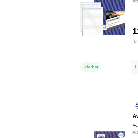
Ar
1
je
lieferbar
A
Av
Ar