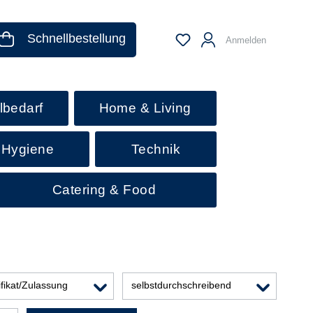
Schnellbestellung
Anmelden
lbedarf
Home & Living
 Hygiene
Technik
Catering & Food
ifikat/Zulassung
selbstdurchschreibend