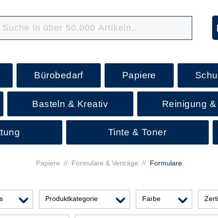
Bürobedarf
Papiere
Schu
Basteln & Kreativ
Reinigung &
ttung
Tinte & Toner
Papiere
//
Formulare & Verträge
//
Formulare
s
Produktkategorie
Farbe
Zert