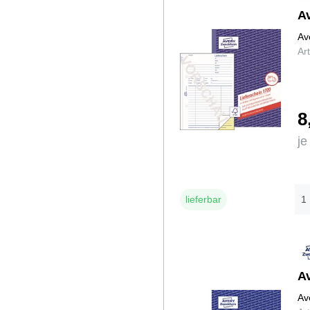
Reinigung
A
Sonstiges
Av
Ar
8
je
lieferbar
A
Av