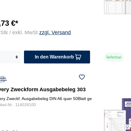
,73 €*
 Stk / exkl. MwSt
zzgl. Versand
In den Warenkorb
lieferbar
very Zweckform Ausgabebeleg 303
ery Zweckf. Ausgabebeleg DIN A6 quer 50Blatt ge
tikel-Nr.: 114028100