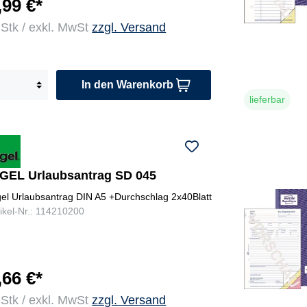
,99 €*
 Stk / exkl. MwSt
zzgl. Versand
In den Warenkorb
lieferbar
IGEL Urlaubsantrag SD 045
gel Urlaubsantrag DIN A5 +Durchschlag 2x40Blatt
tikel-Nr.: 114210200
,66 €*
 Stk / exkl. MwSt
zzgl. Versand