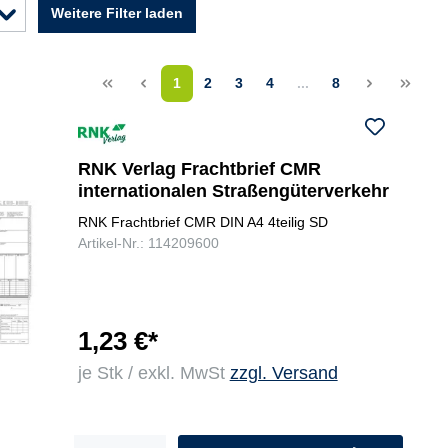
Weitere Filter laden
<<
<
1
2
3
4
...
8
>
>>
RNK Verlag Frachtbrief CMR
internationalen Straßengüterverkehr
RNK Frachtbrief CMR DIN A4 4teilig SD
Artikel-Nr.: 114209600
1,23 €*
je Stk / exkl. MwSt
zzgl. Versand