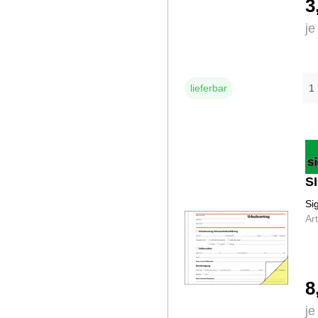
3
je
lieferbar
S
Si
Ar
8
je