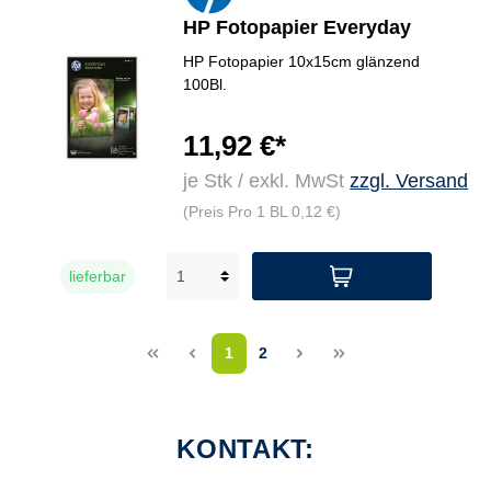
HP Fotopapier Everyday
HP Fotopapier 10x15cm glänzend
100Bl.
11,92 €*
je Stk / exkl. MwSt
zzgl. Versand
(Preis Pro 1 BL 0,12 €)
lieferbar
<<
<
1
2
>
>>
KONTAKT: