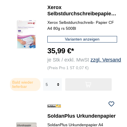
Xerox
Selbstdurchschreibepapier
Carbonless CF
Xerox Selbstdurchschreib- Papier CF
A4 80g rs 500Bl
Varianten anzeigen
35,99 €*
je Stk / exkl. MwSt
zzgl. Versand
(Preis Pro 1 ST 0,07 €)
Bald wieder
lieferbar
SoldanPlus Urkundenpapier
SoldanPlus Urkundenpapier A4