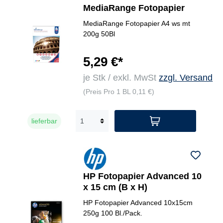
MediaRange Fotopapier
MediaRange Fotopapier A4 ws mt
200g 50Bl
5,29 €*
je Stk / exkl. MwSt
zzgl. Versand
(Preis Pro 1 BL 0,11 €)
lieferbar
HP Fotopapier Advanced 10
x 15 cm (B x H)
HP Fotopapier Advanced 10x15cm
250g 100 Bl./Pack.