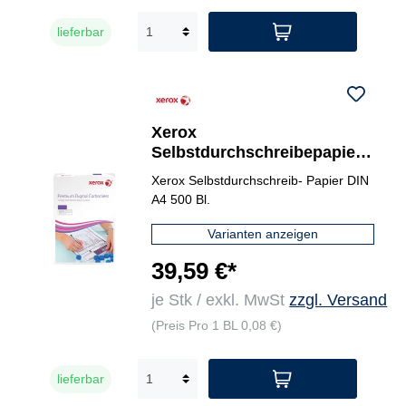
lieferbar
Xerox
Selbstdurchschreibepapier
Premium Digital Carbonless
Xerox Selbstdurchschreib- Papier DIN
1 Durchschlag
A4 500 Bl.
Varianten anzeigen
39,59 €*
je Stk / exkl. MwSt
zzgl. Versand
(Preis Pro 1 BL 0,08 €)
lieferbar