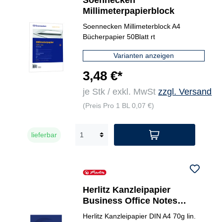
Soennecken
Millimeterpapierblock
Soennecken Millimeterblock A4
Bücherpapier 50Blatt rt
Varianten anzeigen
3,48 €*
je Stk / exkl. MwSt
zzgl. Versand
(Preis Pro 1 BL 0,07 €)
lieferbar
Herlitz Kanzleipapier
Business Office Notes
Lineatur 21
Herlitz Kanzleipapier DIN A4 70g lin.