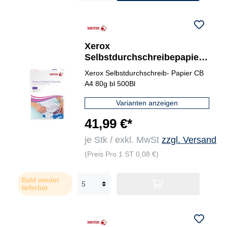
Xerox
Selbstdurchschreibepapier
Carbonless CB
Xerox Selbstdurchschreib- Papier CB
A4 80g bl 500Bl
Varianten anzeigen
41,99 €*
je Stk / exkl. MwSt
zzgl. Versand
(Preis Pro 1 ST 0,08 €)
Bald wieder
lieferbar