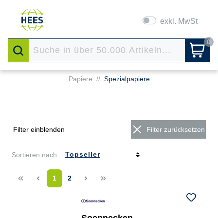
exkl. MwSt
0
Papiere
//
Spezialpapiere
Filter einblenden
Filter zurücksetzen
Sortieren nach:
<<
<
1
2
>
>>