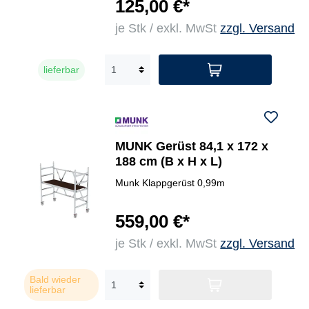
125,00 €*
je Stk / exkl. MwSt
zzgl. Versand
lieferbar
MUNK Gerüst 84,1 x 172 x
188 cm (B x H x L)
Munk Klappgerüst 0,99m
559,00 €*
je Stk / exkl. MwSt
zzgl. Versand
Bald wieder
lieferbar