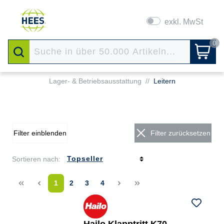
exkl. MwSt
0
Lager- & Betriebsausstattung
//
Leitern
Filter einblenden
Filter zurücksetzen
Sortieren nach:
<<
<
1
2
3
4
>
>>