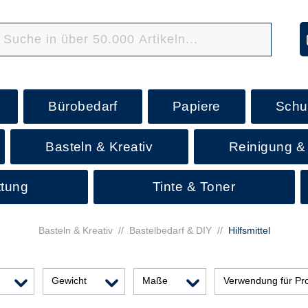
Bürobedarf
Papiere
Schu
Basteln & Kreativ
Reinigung &
ttung
Tinte & Toner
Basteln & Kreativ
//
Bastelbedarf & DIY
//
Hilfsmittel
Gewicht
Maße
Verwendung für Pr