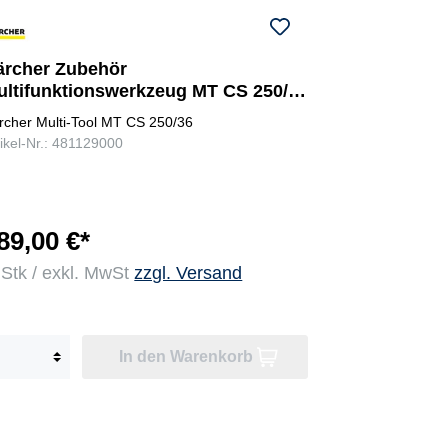
ärcher Zubehör
ultifunktionswerkzeug MT CS 250/36
ochentaster
rcher Multi-Tool MT CS 250/36
tikel-Nr.: 481129000
89,00 €*
 Stk / exkl. MwSt
zzgl. Versand
In den Warenkorb