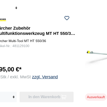
r
ärcher Zubehör
ultifunktionswerkzeug MT HT 550/36
tabheckenschere
rcher Multi-Tool MT HT 550/36
tikel-Nr.: 481129100
95,00 €*
 Stk / exkl. MwSt
zzgl. Versand
In den Warenkorb
Ausverkauft