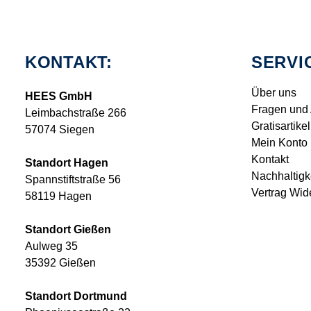
NESPRESSO
Warnwesten
Ruheeinrichtung
Druckluftsprays
Radio
BRANDSCHUTZ
Besteck
Sichtschutz
Faxgeräte
Milch & Zucker
PROFESSIONAL
Verbandkästen / -schränke
Smartphone
Karaffe
Feuerlöscher
Sicherheitsschuhe
Diktiergeräte
WERKZEUG
Nahrungsergänzungsmittel
MASCHINEN
Wundversorgung
Netzwerk
Gläser & Tassen
Löschdecken
Aktenvernichter
Gewürze & Topping
NESPRESSO
Werkstattausstattung
AUTOZUBEHÖR
Hygienepapier
Warnmelder
Bindegeräte
Getränke
KONTAKT:
SERVI
PROFESSIONAL
Maschinen & Zubehör
Messgeräte
Preisauszeichnung
Süßwaren
KAPSELN
Sonstige Werkzeuge
Krankentransport
Lesegeräte
Lebensmittel
Handwerkzeuge & Zubehör
NESPRESSO
Über uns
HEES GmbH
Kaffee & Tee
Leuchten
ZUBEHÖR
Fragen und
Leimbachstraße 266
Nüsse & Knabbereien
Messwerkzeuge
Geschirr
Gratisartikel
57074 Siegen
Schneidwerkzeuge
Tassen
Mein Konto
Gebäck
Kontakt
Standort Hagen
Zucker
Nachhaltigk
Reinigung
Spannstiftstraße 56
Vertrag Wid
Sonstiges
58119 Hagen
Standort Gießen
Aulweg 35
35392 Gießen
Standort Dortmund