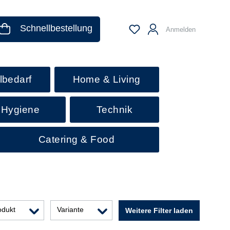
Schnellbestellung
Anmelden
lbedarf
Home & Living
 Hygiene
Technik
Catering & Food
odukt
Variante
Weitere Filter laden