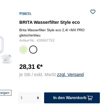
BRITA Wasserfilter Style eco
Brita Wasserfilter Style eco 2,4l +MX PRO
gletscherblau
Artikel-Nr.: 439067752
hell
gle
grü
tsc
n
he
rbl
28,31 €*
au
je Stk / exkl. MwSt
zzgl. Versand
zeigen
In den Warenkorb