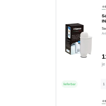
S
I
Sa
Ar
1
je
lieferbar