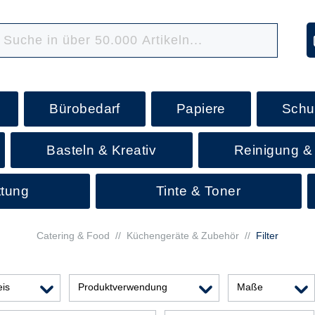
Bürobedarf
Papiere
Schu
Basteln & Kreativ
Reinigung &
ttung
Tinte & Toner
Catering & Food
//
Küchengeräte & Zubehör
//
Filter
eis
Produktverwendung
Maße