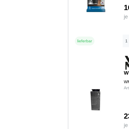
1
je
lieferbar
W
WM
Ar
2
je