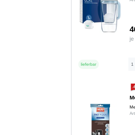
4
je
lieferbar
M
Me
Ar