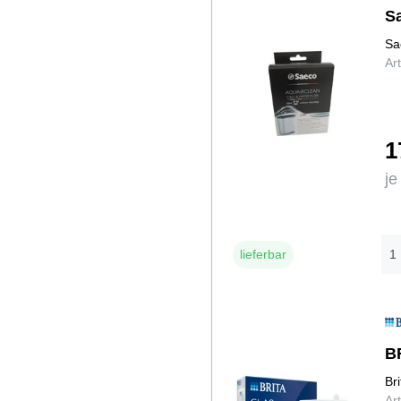
S
Sa
Ar
1
je
lieferbar
B
Br
Ar