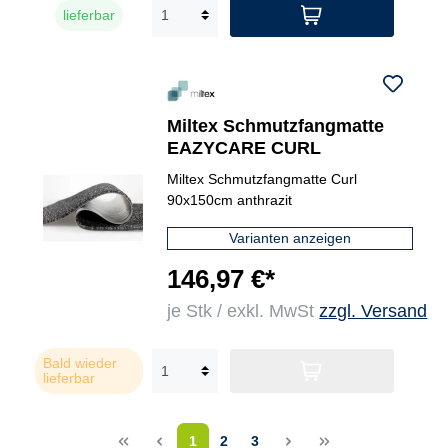
lieferbar
Miltex Schmutzfangmatte
EAZYCARE CURL
Miltex Schmutzfangmatte Curl
90x150cm anthrazit
Varianten anzeigen
146,97 €*
je Stk / exkl. MwSt
zzgl. Versand
Bald wieder
lieferbar
<<
<
1
2
3
>
>>