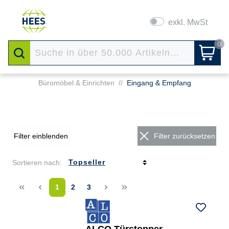
exkl. MwSt
0
Büromöbel & Einrichten
//
Eingang & Empfang
Filter einblenden
Filter zurücksetzen
Sortieren nach:
<<
<
1
2
3
>
>>