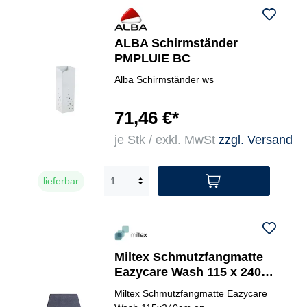
ALBA Schirmständer
PMPLUIE BC
Alba Schirmständer ws
71,46 €*
je Stk / exkl. MwSt
zzgl. Versand
lieferbar
Miltex Schmutzfangmatte
Eazycare Wash 115 x 240
cm (B x L)
Miltex Schmutzfangmatte Eazycare