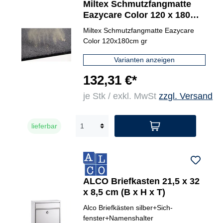
Miltex Schmutzfangmatte
Eazycare Color 120 x 180
cm (B x L)
Miltex Schmutzfangmatte Eazycare
Color 120x180cm gr
Varianten anzeigen
132,31 €*
je Stk / exkl. MwSt
zzgl. Versand
lieferbar
ALCO Briefkasten 21,5 x 32
x 8,5 cm (B x H x T)
Alco Briefkästen silber+Sich-
fenster+Namenshalter