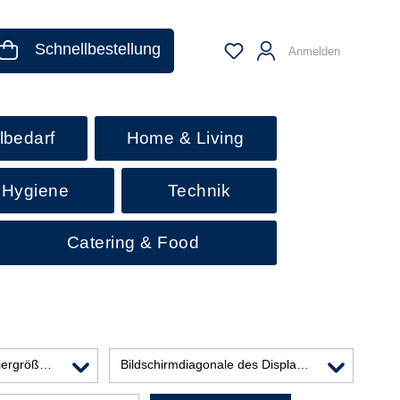
Schnellbestellung
Anmelden
lbedarf
Home & Living
 Hygiene
Technik
Catering & Food
iergrößen
Bildschirmdiagonale des Displays