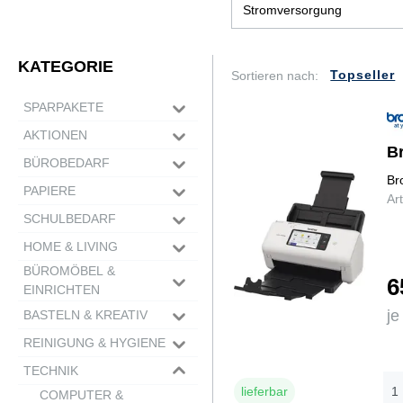
Bastelbedarf & DIY
Stromversorgung
Werkzeug
Nespresso Zubehör
Namensschilder & Zubehö
KATEGORIE
Autozubehör
Sortieren nach:
SPARPAKETE
Schulbedarf
AKTIONEN
B
BÜROBEDARF
Br
PAPIERE
ETIKETTEN
Ar
Markierungspunkte
TASCHEN & KOFFER
SCHULBEDARF
ROLLENPAPIERE
Universaleriketten
Mappen
Thermorollen
NOTIZBLÖCKE &
HEFTE, BLÖCKE &
STIFTE & ZUBEHÖR
HOME & LIVING
Adressetiketten
Taschen
Plotterpapiere
BÜCHER
ORDNER
Schreibgeräteset
KLEBER &
DVD/CD-Etiketten
BÜROMÖBEL &
DEKO &
Rucksäcke
Kassenrollen
Notizblöcke
FORMULARE &
Ordner, Ringbücher &
6
SCHULRANZEN &
Füllfederhalter
BEFESTIGUNG
EINRICHTEN
ACCESSOIRES
Koffer
Bücher
Hefter
VERTRÄGE
RUCKSÄCKE
Bleistifte
Abroller
PRÄSENTATION &
Heimtextil
GARTEN
LEUCHTEN &
je
BASTELN & KREATIV
Collegeblöcke
Heftboxen
Formulare
SPEZIALPAPIERE
Geld & Brustbeutel
SCHREIBEN &
Marker
Befestigung
PLANUNG
Dekoration
LEUCHTMITTEL
HAUSHALTSBEDARF
Sammel- &
Verträge
Brotdosen
ZEICHNEN
KOPIER- &
REINIGUNG & HYGIENE
FARBEN & STIFTE
Spezialmarker
Kleberoller
Pinnwände
Fotos & Bilderrahmen
Leuchten
ORDNER & ABLAGE
EINGANG &
WELLNESS & FITNESS
Zeichenmappen
Fahrtenbücher
Trinkflaschen
DRUCKERPAPIERE
Füller
Tinten- & Gelschreiber
Kleber
MALEN & BASTELN
Sichttafelsysteme
Pinsel & Zubehör
Küchenaccessoires
MALGRÜNDE &
Leuchtmittel
EMPFANG
TECHNIK
ABFALLENTSORGUNG
CAMPING
Ordner
Mal- & Zeichenblöcke
Lieferscheine
SCHREIBTISCHZUBEHÖR
Kindergartenrucksack
Lineale & Zirkel
Kugelschreiber
farbig
Klebebänder
Flipcharts
Aquarellfarben
KARTEN
PAPIER
Schulstart
Briefkästen
lieferbar
Registraturen
Müllbeutel & -säcke
TISCHE & ZUBEHÖR
Notizbücher & Notizhefte
COMPUTER &
Quittungen
SPIEL & SPASS
Regenschutz
HYGIENE
Refills (Schule)
Folienstifte
DIN A4
Korrigieren
Klebestifte