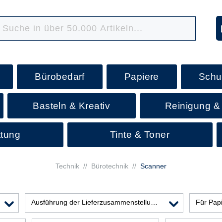
Bürobedarf
Papiere
Schu
Basteln & Kreativ
Reinigung &
ttung
Tinte & Toner
Technik
//
Bürotechnik
//
Scanner
Ausführung der Lieferzusammenstellung
Für Pap