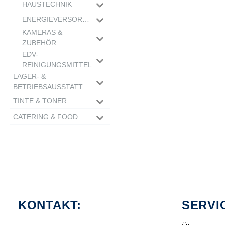
Ventilatoren
HAUSTECHNIK
Heizung
Haustechnik
ENERGIEVERSORGUNG
Luftreiniger
Kabel & Adapter
KAMERAS &
Klimagerät
E-Mobilität
ZUBEHÖR
Batterien & Akkus
Webcams
EDV-
Überwachungskameras
REINIGUNGSMITTEL
Reinigungstücher
LAGER- &
Reinigungssprays
BETRIEBSAUSSTATTUNG
Druckluftsprays
TINTE & TONER
GEBÄUDESICHERHEIT
Sprechanlagen
TINTE & TONER
TRANSPORTMITTEL
CATERING & FOOD
Winterdienst
TINTE & TONER SUCHE
Sackkarren
KÜCHENGERÄTE &
LEITERN
Absperrung
Transportwagen
ZUBEHÖR
Stehleitern
ARBEITSKLEIDUNG
Transportroller
Küchengeräte
BEWIRTUNG
Trittleitern
Handschuhe
HINWEISSCHILDER &
Hubwagen
Kaffeemaschinen &
Klapptritte
Bewirtung
KÜCHENUTENSILIEN
Schuhe
ORIENTIERUNG
Zubehör
Servietten & Tischdecken
Handschuhe
Beschriftungsschilder
Küchenutensilien
GESCHIRR &
ARBEITSSCHUTZ
Entkalker
Accessoires
Warn- & Hinweisschilder
Backen
BESTECK
Wasserkocher
Kopfschutz
TRESORE
Hosen
Türschilder
KONTAKT:
SERVI
Aufbewahrung
Geschirr
Mikrowellen
LEBENSMITTEL
Atemschutz
ERSTE HILFE
Oberteile
Töpfe & Pfannen
Schalen & Körbe
Filter
Gehörschutz
Kekse & Gebäck
NESPRESSO
Warnwesten
Ruheeinrichtung
BRANDSCHUTZ