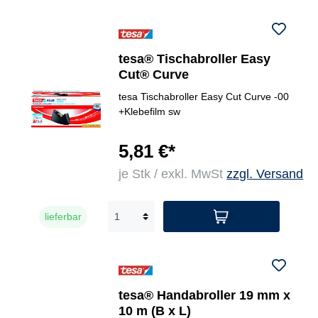
tesa® Tischabroller Easy
Cut® Curve
tesa Tischabroller Easy Cut Curve -00
+Klebefilm sw
5,81 €*
je Stk / exkl. MwSt
zzgl. Versand
lieferbar
tesa® Handabroller 19 mm x
10 m (B x L)