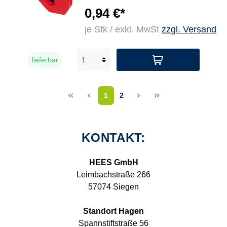
0,94 €*
je Stk / exkl. MwSt
zzgl. Versand
lieferbar
<<
<
1
2
>
>>
KONTAKT:
HEES GmbH
Leimbachstraße 266
57074 Siegen
Standort Hagen
Spannstiftstraße 56