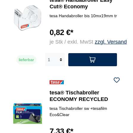
tesa® Handabroller Easy
Cut® Economy
tesa Handabroller bis 10mx19mm tr
0,82 €*
je Stk / exkl. MwSt
zzgl. Versand
lieferbar
tesa® Tischabroller
ECONOMY RECYCLED
tesa Tischabroller sw +tesafilm
Eco&Clear
7,33 €*