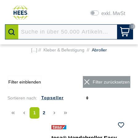
exkl. MwSt
0
[...] //
Kleber & Befestigung
//
Abroller
Filter einblenden
Filter zurücksetzen
Sortieren nach:
<<
<
1
2
>
>>