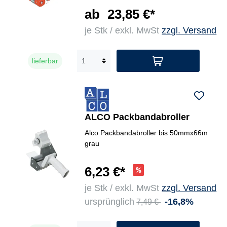
ab
23,85 €*
je Stk / exkl. MwSt
zzgl. Versand
lieferbar
ALCO Packbandabroller
Alco Packbandabroller bis 50mmx66m
grau
6,23 €*
je Stk / exkl. MwSt
zzgl. Versand
ursprünglich
-16,8%
7,49 €