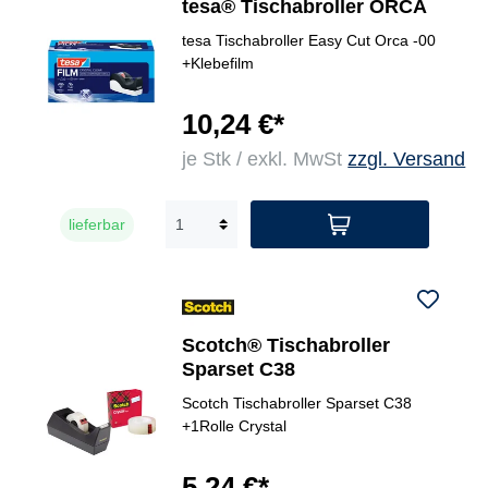
tesa® Tischabroller ORCA
tesa Tischabroller Easy Cut Orca -00
+Klebefilm
10,24 €*
je Stk / exkl. MwSt
zzgl. Versand
lieferbar
Scotch® Tischabroller
Sparset C38
Scotch Tischabroller Sparset C38
+1Rolle Crystal
5,24 €*