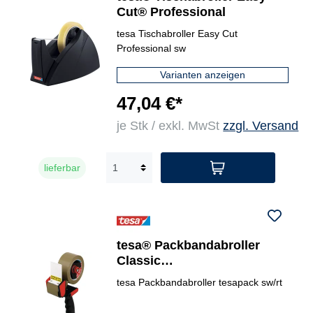
Cut® Professional
tesa Tischabroller Easy Cut
Professional sw
Varianten anzeigen
47,04 €*
je Stk / exkl. MwSt
zzgl. Versand
lieferbar
tesa® Packbandabroller
Classic
tesapack®/tesafilm®-Rollen
tesa Packbandabroller tesapack sw/rt