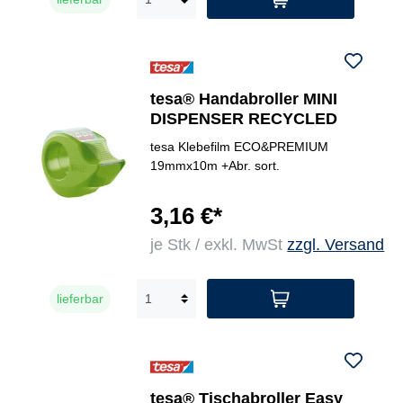
tesa® Handabroller MINI
DISPENSER RECYCLED
tesa Klebefilm ECO&PREMIUM
19mmx10m +Abr. sort.
3,16 €*
je Stk / exkl. MwSt
zzgl. Versand
lieferbar
tesa® Tischabroller Easy