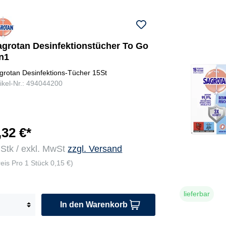
agrotan Desinfektionstücher To Go
in1
grotan Desinfektions-Tücher 15St
tikel-Nr.: 494044200
,32 €*
 Stk / exkl. MwSt
zzgl. Versand
reis Pro 1 Stück 0,15 €)
lieferbar
In den Warenkorb