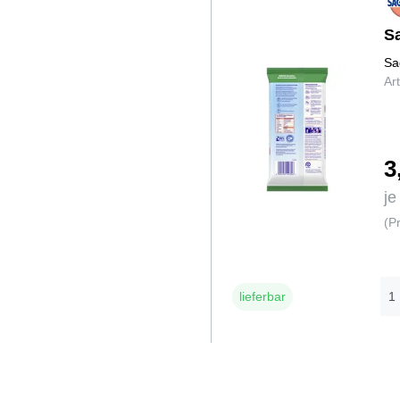
S
Sa
Ar
3
je
(P
lieferbar