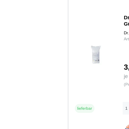
D
G
Dr
Ar
3
je
(P
lieferbar