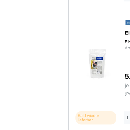
El
El
Ar
5
je
(P
Bald wieder
lieferbar