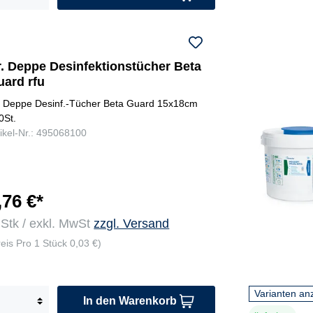
r. Deppe Desinfektionstücher Beta
uard rfu
. Deppe Desinf.-Tücher Beta Guard 15x18cm
0St.
tikel-Nr.: 495068100
,76 €*
 Stk / exkl. MwSt
zzgl. Versand
reis Pro 1 Stück 0,03 €)
Varianten an
In den Warenkorb