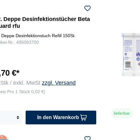
r. Deppe Desinfektionstücher Beta
uard rfu
. Deppe Desinfektionstuch Refill 150St.
tikel-Nr.: 495083700
,70 €*
 Stk / exkl. MwSt
zzgl. Versand
reis Pro 1 Stück 0,02 €)
lieferbar
In den Warenkorb