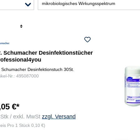
mikrobiologisches Wirkungsspektrum
r
r. Schumacher Desinfektionstücher
rofessional4you
. Schumacher Desinfektionstuch 30St.
tikel-Nr.: 495087000
,05 €*
 Stk / exkl. MwSt
zzgl. Versand
reis Pro 1 Stück 0,10 €)