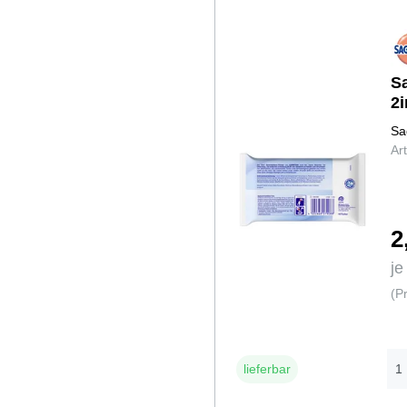
S
2
Sa
Ar
2
je
(P
lieferbar