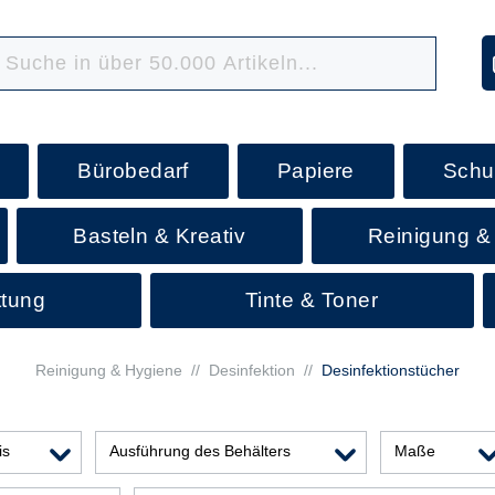
Bürobedarf
Papiere
Schu
Basteln & Kreativ
Reinigung &
ttung
Tinte & Toner
Reinigung & Hygiene
//
Desinfektion
//
Desinfektionstücher
is
Ausführung des Behälters
Maße