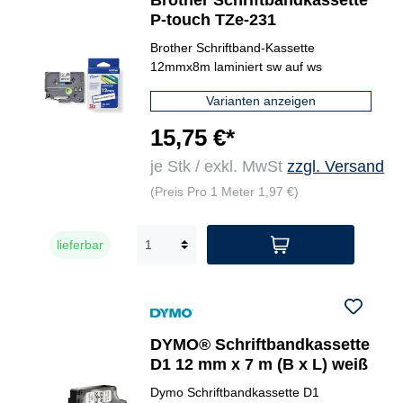
Brother Schriftbandkassette
P-touch TZe-231
Brother Schriftband-Kassette
12mmx8m laminiert sw auf ws
Varianten anzeigen
15,75 €*
je Stk / exkl. MwSt
zzgl. Versand
(Preis Pro 1 Meter 1,97 €)
lieferbar
DYMO® Schriftbandkassette
D1 12 mm x 7 m (B x L) weiß
Dymo Schriftbandkassette D1