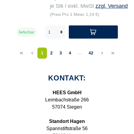
je Stk / exkl. MwSt
zzgl. Versand
(Preis Pro 1 Meter 1,24 €)
lieferbar
<<
<
1
2
3
4
...
42
>
>>
KONTAKT:
HEES GmbH
Leimbachstraße 266
57074 Siegen
Standort Hagen
Spannstiftstraße 56