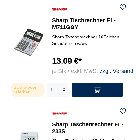
Sharp Tischrechner EL-
M711GGY
Sharp Taschenrechner 10Zeichen
Solar/aerie sw/ws
13,09 €*
je Stk / exkl. MwSt
zzgl. Versand
Bald wieder
lieferbar
Sharp Taschenrechner EL-
233S