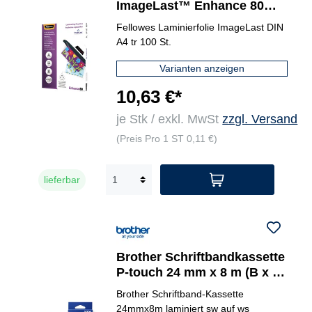
ImageLast™ Enhance 80
216 x 303 mm (B x H) DIN A4
Fellowes Laminierfolie ImageLast DIN
A4 tr 100 St.
Varianten anzeigen
10,63 €*
je Stk / exkl. MwSt
zzgl. Versand
(Preis Pro 1 ST 0,11 €)
lieferbar
Brother Schriftbandkassette
P-touch 24 mm x 8 m (B x L)
TZe-251
Brother Schriftband-Kassette
24mmx8m laminiert sw auf ws