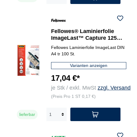
Fellowes® Laminierfolie
ImageLast™ Capture 125
216 x 303 mm (B x H) DIN A4
Fellowes Laminierfolie ImageLast DIN
A4 tr 100 St.
Varianten anzeigen
17,04 €*
je Stk / exkl. MwSt
zzgl. Versand
(Preis Pro 1 ST 0,17 €)
lieferbar