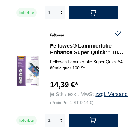
lieferbar
Fellowes® Laminierfolie
Enhance Super Quick™ DIN
A4
Fellowes Laminierfolie Super Quick A4
80mic quer 100 St.
14,39 €*
je Stk / exkl. MwSt
zzgl. Versand
(Preis Pro 1 ST 0,14 €)
lieferbar