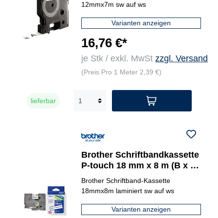
12mmx7m sw auf ws
Varianten anzeigen
16,76 €*
je Stk / exkl. MwSt
zzgl. Versand
(Preis Pro 1 Meter 2,39 €)
lieferbar
Brother Schriftbandkassette
P-touch 18 mm x 8 m (B x L)
TZe-241
Brother Schriftband-Kassette
18mmx8m laminiert sw auf ws
Varianten anzeigen