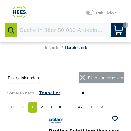
exkl. MwSt
0
Technik
//
Bürotechnik
Filter einblenden
Filter zurücksetzen
Sortieren nach:
<<
<
1
2
3
4
...
42
>
>>