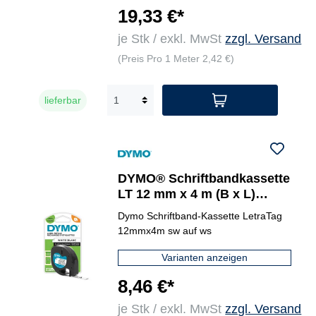
19,33 €*
je Stk / exkl. MwSt
zzgl. Versand
(Preis Pro 1 Meter 2,42 €)
lieferbar
DYMO® Schriftbandkassette
LT 12 mm x 4 m (B x L)
Kunststoff, 100 % recycelt
Dymo Schriftband-Kassette LetraTag
weiß
12mmx4m sw auf ws
Varianten anzeigen
8,46 €*
je Stk / exkl. MwSt
zzgl. Versand