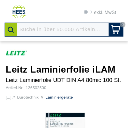
exkl. MwSt
0
Leitz Laminierfolie iLAM
Leitz Laminierfolie UDT DIN A4 80mic 100 St.
Artikel-Nr.: 126502500
[...] //
Bürotechnik
//
Laminiergeräte