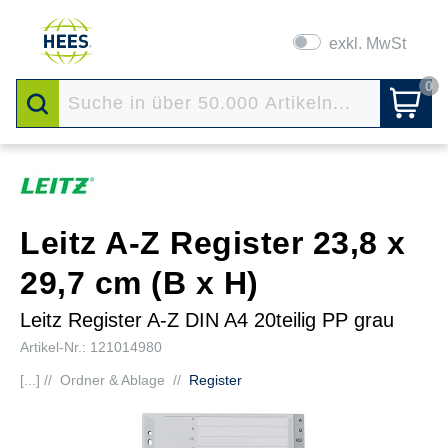
exkl. MwSt
0
Leitz A-Z Register 23,8 x
29,7 cm (B x H)
Leitz Register A-Z DIN A4 20teilig PP grau
Artikel-Nr.: 121014980
[...] //
Ordner & Ablage
//
Register