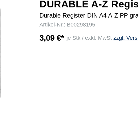
DURABLE A-Z Regis
Durable Register DIN A4 A-Z PP gr
r
Artikel-Nr.: B00298195
3,09 €*
je Stk / exkl. MwSt
zzgl. Ver