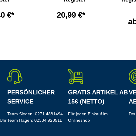
40 €*
20,99 €*
a
PERSÖNLICHER
GRATIS ARTIKEL AB
V
SERVICE
15€ (NETTO)
AB
Team Siegen:
0271 4881494
Für jeden Einkauf im
Deu
 Uhr
Team Hagen:
02334 928511
Onlineshop