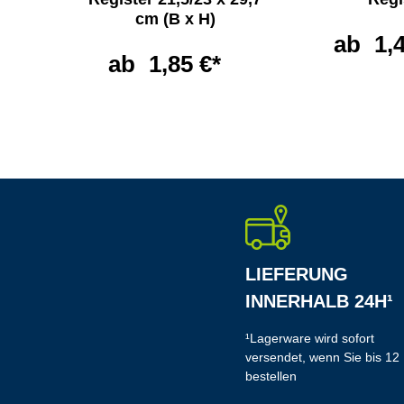
cm (B x H)
ab
1,
ab
1,85 €*
LIEFERUNG
INNERHALB 24H¹
¹Lagerware wird sofort
versendet, wenn Sie bis 12
bestellen