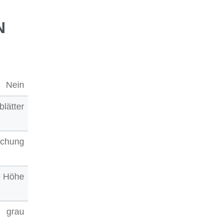
N
Nein
blätter
ochung
e Höhe
grau