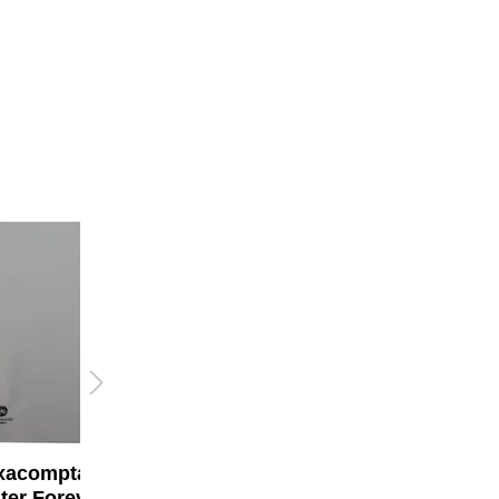
xacompta A-Z
Leitz A-Z Register 23,8
ter Forever® DIN
x 29,7 cm (B x H)