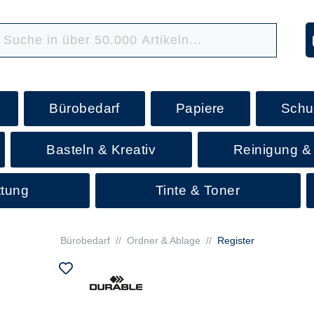
Bürobedarf
Papiere
Schu
Basteln & Kreativ
Reinigung &
ttung
Tinte & Toner
Bürobedarf
//
Ordner & Ablage
//
Register