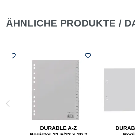
ÄHNLICHE PRODUKTE / D
-Z
DURABLE A-Z
DURAB
Register 21,5/23 x 29,7
Regi