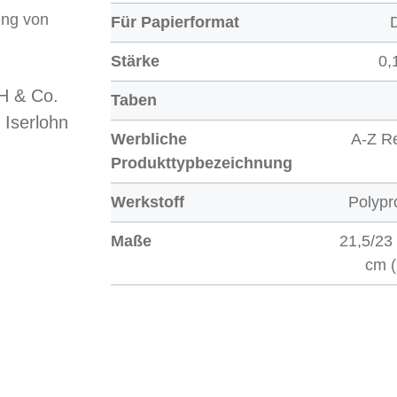
ung von
Für Papierformat
Stärke
0,
 & Co.
Taben
 Iserlohn
Werbliche
A-Z Re
Produkttypbezeichnung
Werkstoff
Polypr
Maße
21,5/23
cm (