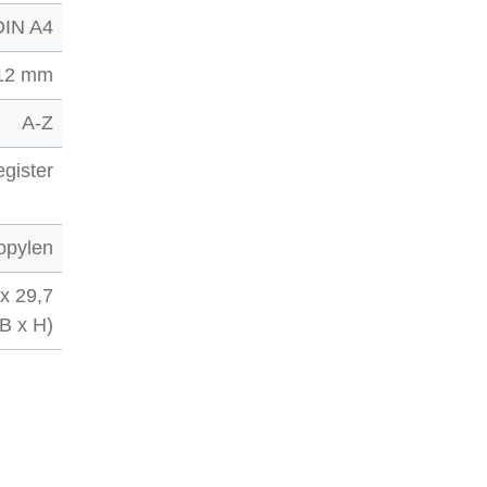
DIN A4
12 mm
A-Z
gister
opylen
 x 29,7
B x H)