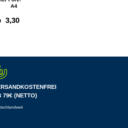
A4
ab
4,21 €*
b
3,30 €*
ERSANDKOSTENFREI
 79€ (NETTO)
tschlandweit