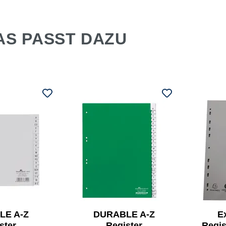
AS PASST DAZU
LE A-Z
DURABLE A-Z
E
ster
Register
Regis