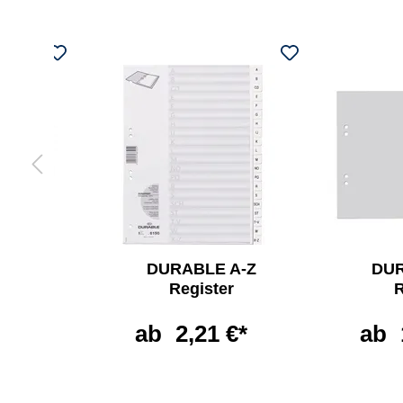
LE
DURABLE A-Z
DUR
lter
Register
R
60 l
ab
2,21 €*
ab
€*