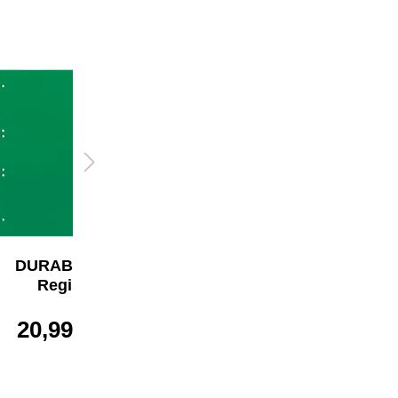
DURABLE A-Z
DURABLE A-Z
Register
Register 21,5/23 x 29,7
cm (B x H)
20,99 €*
ab
1,85 €*