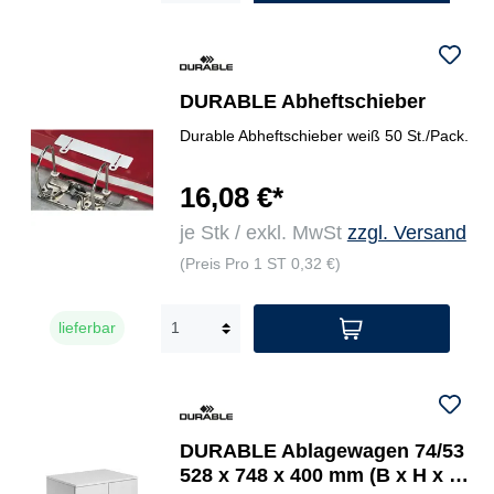
DURABLE Abheftschieber
Durable Abheftschieber weiß 50 St./Pack.
16,08 €*
je Stk / exkl. MwSt
zzgl. Versand
(Preis Pro 1 ST 0,32 €)
lieferbar
DURABLE Ablagewagen 74/53
528 x 748 x 400 mm (B x H x T)