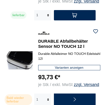
je Stk / exkl. MwSt
zzgl. Versand
lieferbar
DURABLE Abfallbehälter
Sensor NO TOUCH 12 l
Durable Abfalleimer NO TOUCH Edelstahl
12l
Varianten anzeigen
93,73 €*
je Stk / exkl. MwSt
zzgl. Versand
Bald wieder
lieferbar