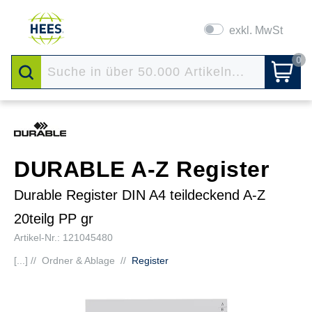
exkl. MwSt
0
DURABLE A-Z Register
Durable Register DIN A4 teildeckend A-Z
20teilg PP gr
Artikel-Nr.: 121045480
[...] //
Ordner & Ablage
//
Register