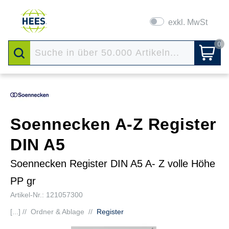
exkl. MwSt
0
Soennecken A-Z Register
DIN A5
Soennecken Register DIN A5 A- Z volle Höhe
PP gr
Artikel-Nr.: 121057300
[...] //
Ordner & Ablage
//
Register