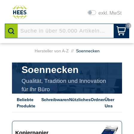
exkl. MwSt
0
Hersteller von A-Z
//
Soennecken
Soennecken
Qualität, Tradition und Innovation
für Ihr Büro
Beliebte
Schreibwaren
Nützliches
Ordner
Über
Produkte
Uns
Kopierpapier