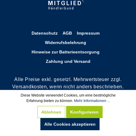
Datenschutz
AGB
Impressum
Widerrufsbelehrung
Hinweise zur Batterieentsorgung
Zahlung und Versand
Alle Preise exkl. gesetzl. Mehrwertsteuer zzgl.
Versandkosten, wenn nicht anders beschrieben.
**Rechnungskauf nur für Bestandskunden oder
Diese Website verwendet Cookies, um eine bestmögliche
Erfahrung bieten zu können.
Mehr Informationen ...
nach positiver Bonitätsauskunft. Wir behalten
uns das Recht vor, die Bestellung auf Vorkasse
Ablehnen
Konfigurieren
zu ändern.
***Von der Gratisartikel Berechnung
Alle Cookies akzeptieren
ausgeschlossen.