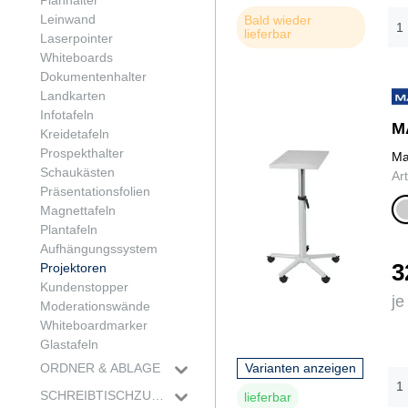
Planhalter
Buntstifte
Alleskleber
Leinwand
Bald wieder
lieferbar
Permanentmarker
Packbänder
Laserpointer
Fineliner
Klettbänder
Whiteboards
Whiteboardmarker
Sekundenkleber
Dokumentenhalter
Landkarten
Infotafeln
M
Kreidetafeln
Prospekthalter
Ma
Schaukästen
Ar
Präsentationsfolien
g
Magnettafeln
a
Plantafeln
Aufhängungssystem
3
Projektoren
Kundenstopper
je
Moderationswände
Whiteboardmarker
Glastafeln
ORDNER & ABLAGE
Varianten anzeigen
Ordner
SCHREIBTISCHZUBEHÖR
lieferbar