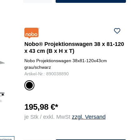
Nobo® Projektionswagen 38 x 81-120
x 43 cm (B x H x T)
Nobo Projektionswagen 38x81-120x43cm
grau/schwarz
Artikel-Nr.: 890038890
gr
au
/sc
hw
195,98 €*
ar
je Stk / exkl. MwSt
zzgl. Versand
z
zeigen