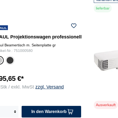
lieferbar
AUL Projektionswagen professionell
ul Beamertisch m. Seitenplatte gr
tikel-Nr.: 751000580
ant
r
hra
u
zit
95,65 €*
 Stk / exkl. MwSt
zzgl. Versand
Ausverkauft
In den Warenkorb