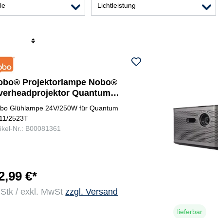
ale
Lichtleistung
r
obo® Projektorlampe Nobo®
verheadprojektor Quantum
511/2523T
bo Glühlampe 24V/250W für Quantum
11/2523T
tikel-Nr.: B00081361
2,99 €*
 Stk / exkl. MwSt
zzgl. Versand
lieferbar