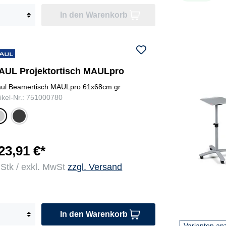
In den Warenkorb
AUL Projektortisch MAULpro
ul Beamertisch MAULpro 61x68cm gr
tikel-Nr.: 751000780
ant
r
hra
u
zit
23,91 €*
 Stk / exkl. MwSt
zzgl. Versand
In den Warenkorb
Varianten an