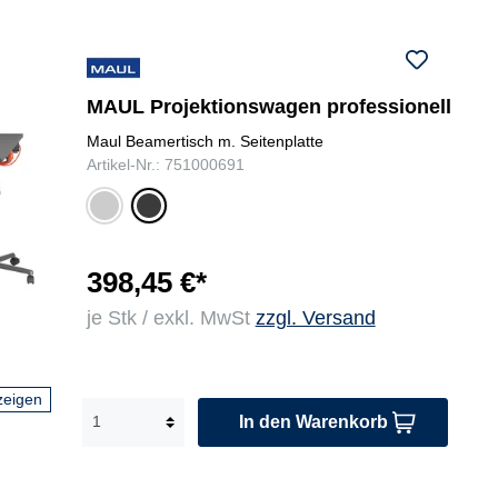
MAUL Projektionswagen professionell
Maul Beamertisch m. Seitenplatte
Artikel-Nr.: 751000691
gra
an
u
thr
azi
t
398,45 €*
je Stk / exkl. MwSt
zzgl. Versand
zeigen
In den Warenkorb