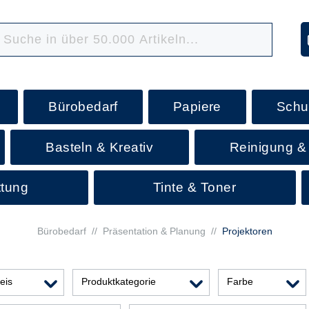
Bürobedarf
Papiere
Schu
Basteln & Kreativ
Reinigung &
ttung
Tinte & Toner
Bürobedarf
//
Präsentation & Planung
//
Projektoren
eis
Produktkategorie
Farbe