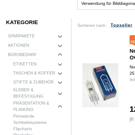
Bastelbedarf & DIY
Verwendung für Bilddiagon
Werkzeug
Nespresso Zubehör
Namensschilder & Zubehö
KATEGORIE
Autozubehör
Sortieren nach:
SPARPAKETE
Schulbedarf
AKTIONEN
N
BÜROBEDARF
O
2
ETIKETTEN
No
Markierungspunkte
TASCHEN & KOFFER
25
Universaleriketten
Ar
Mappen
STIFTE & ZUBEHÖR
Adressetiketten
Taschen
Schreibgeräteset
KLEBER &
DVD/CD-Etiketten
Rucksäcke
Füllfederhalter
BEFESTIGUNG
Koffer
Bleistifte
Abroller
PRÄSENTATION &
1
Marker
Befestigung
PLANUNG
Spezialmarker
Kleberoller
Pinnwände
je
Tinten- & Gelschreiber
Kleber
Sichttafelsysteme
Kugelschreiber
Klebebänder
Flipcharts
Folienstifte
Klebestifte