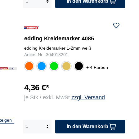
In den Warenkorb
edding Kreidemarker 4085
edding Kreidemarker 1-2mm weiß
Artikel-Nr.: 304018201
ne
hell
ne
gol
sch
+ 4 Farben
on
bla
on
d
war
ora
u
grü
z
ng
n
4,36 €*
e
je Stk / exkl. MwSt
zzgl. Versand
zeigen
In den Warenkorb