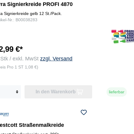
yra Signierkreide PROFI 4870
ra Signierkreide gelb 12 St./Pack.
tikel-Nr.: B00038283
2,99 €*
 Stk / exkl. MwSt
zzgl. Versand
reis Pro 1 ST 1,08 €)
In den Warenkorb
lieferbar
estcott Straßenmalkreide