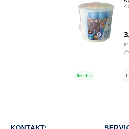
We
Ar
3
je
(P
lieferbar
KONTAKT:
SERVI