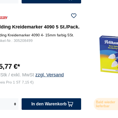
dding Kreidemarker 4090 5 St./Pack.
ding Kreidemarker 4090 4- 15mm farbig 5St.
tikel-Nr.: 305208499
5,77 €*
 Stk / exkl. MwSt
zzgl. Versand
reis Pro 1 ST 7,15 €)
Bald wieder
In den Warenkorb
lieferbar