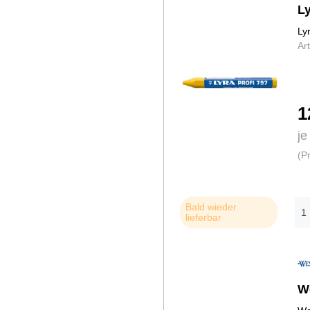
L
Ly
Ar
1
je
(P
Bald wieder
lieferbar
W