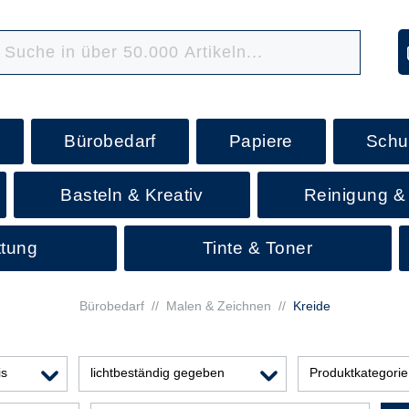
Bürobedarf
Papiere
Schu
Basteln & Kreativ
Reinigung &
ttung
Tinte & Toner
Bürobedarf
//
Malen & Zeichnen
//
Kreide
is
lichtbeständig gegeben
Produktkategori