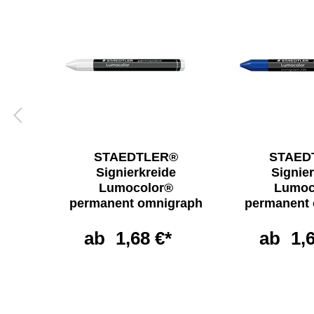
®
STAEDTLER®
STAED
r
Signierkreide
Signie
Lumocolor®
Lumoc
permanent omnigraph
permanent
ab
1,68 €*
ab
1,