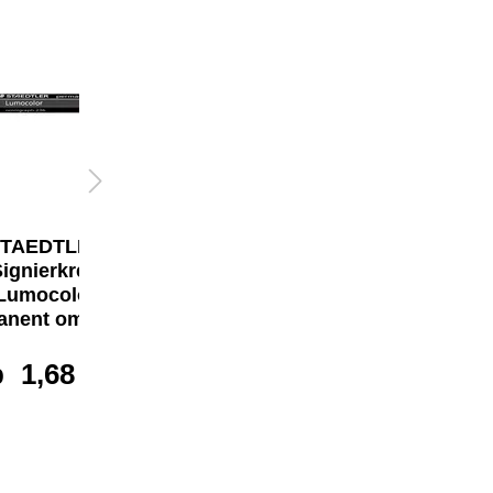
TAEDTLER®
STAEDTLER®
ignierkreide
Trockenmarker
Lumocolor®
Lumocolor®
anent omnigraph
permanent
glasochrom
b
1,68 €*
ab
1,49 €*