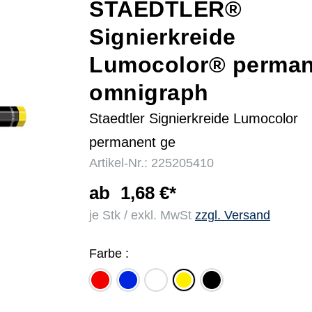
STAEDTLER®
Signierkreide
r
Lumocolor® perman
omnigraph
Staedtler Signierkreide Lumocolor
permanent ge
Artikel-Nr.: 225205410
ab
1,68 €*
je Stk / exkl. MwSt
zzgl. Versand
Farbe :
rot
blau
weiß
schwarz
gelb