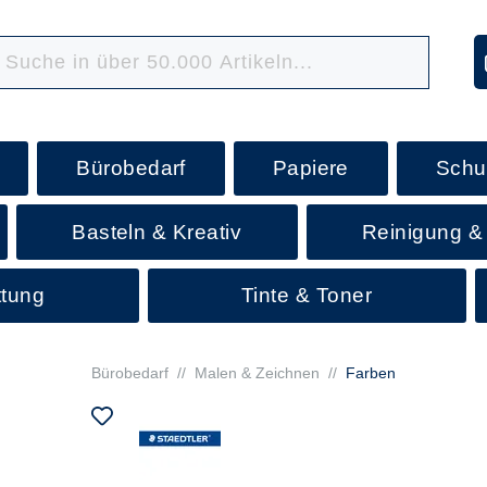
Bürobedarf
Papiere
Schu
Basteln & Kreativ
Reinigung &
ttung
Tinte & Toner
Bürobedarf
//
Malen & Zeichnen
//
Farben