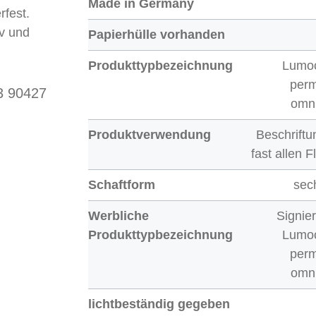
Made in Germany
fest.
iv und
Papierhülle vorhanden
Produkttypbezeichnung
Lumo
per
3 90427
omn
Produktverwendung
Beschriftu
fast allen 
Schaftform
sec
Werbliche
Signie
Produkttypbezeichnung
Lumo
per
omn
lichtbeständig gegeben