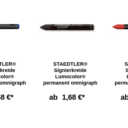
TLER®
STAEDTLER®
S
rkreide
Signierkreide
S
olor®
Lumocolor®
 omnigraph
permanent omnigraph
perm
68 €*
ab
1,68 €*
a