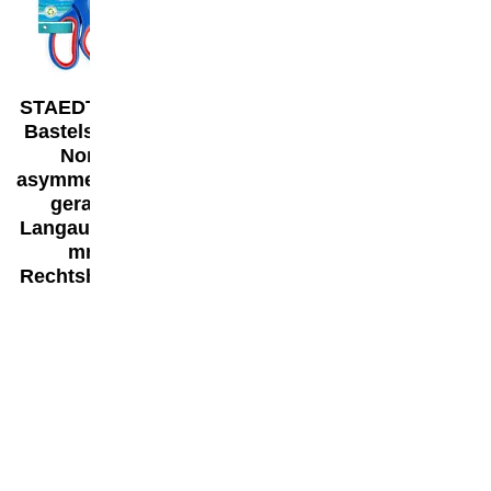
STAEDTLER®
STAEDTLER® Bleistift
Bastelschere
Mars® Lumograph®
Noris
100
asymmetrisch,
gerade,
ab
1,22 €*
Langauge 210
mm
Rechtshänder
5,29 €*