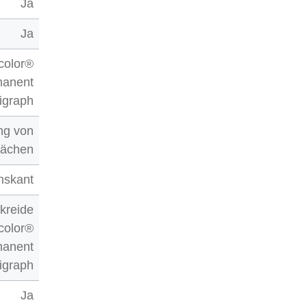
Ja
Ja
color®
manent
igraph
ng von
Flächen
hskant
rkreide
color®
manent
igraph
Ja