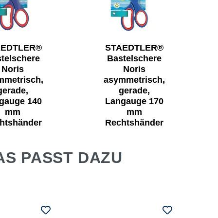
AEDTLER®
STAEDTLER®
telschere
Bastelschere
Noris
Noris
mmetrisch,
asymmetrisch,
gerade,
gerade,
gauge 140
Langauge 170
mm
mm
htshänder
Rechtshänder
26 €*
5,10 €*
AS PASST DAZU