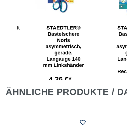
leistift
STAEDTLER®
ST
bo 119
Bastelschere
Bas
Noris
asymmetrisch,
asy
 €*
gerade,
Langauge 140
Lan
mm Linkshänder
Rec
4,26 €*
4,
ÄHNLICHE PRODUKTE / D